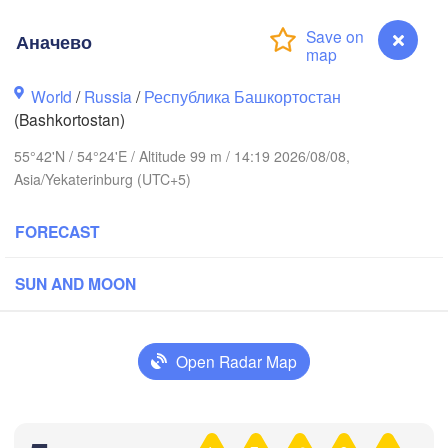
Аначево
World
/
Russia
/
Республика Башкортостан
Березники

(Bashkortostan)
(Berezniki)
55°42'N / 54°24'E / Altitude 99 m / 14:19 2026/08/08,
ров

Asia/Yekaterinburg (UTC+5)
irov)
Пермь

FORECAST
Ни
(Perm)
(N
SUN AND MOON
Ижевск

(Izhevsk)
Open Radar Map
Нефтекамск

(Neftekamsk)


Набережные Челны

n)
Аначево
(Naberezhnye Chelny)