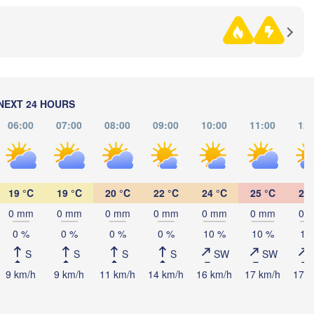


an)
Омск

Петропавл

(Omsk)
(Petropavl)
NEXT 24 HOURS
06:00
07:00
08:00
09:00
10:00
11:00
12:
Көкшетау

(Kökşetaw)
19 °C
19 °C
20 °C
22 °C
24 °C
25 °C
27 
H
0 mm
0 mm
0 mm
0 mm
0 mm
0 mm
0 
0 %
0 %
0 %
0 %
10 %
10 %
10
Екібас
S
S
S
S
SW
SW
(Ekiba
Астана

9 km/h
9 km/h
11 km/h
14 km/h
16 km/h
17 km/h
17 k
(Astana)