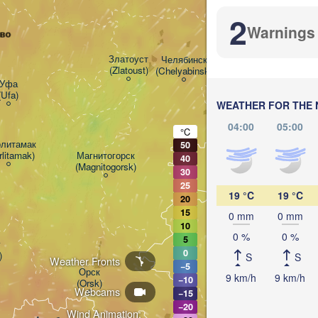
2
Warnings
во
Курган
(Kurg
Златоуст

Челябинск

(Zlatoust)
(Chelyabinsk)
Уфа

(Ufa)
WEATHER FOR THE 
04:00
05:00
°C
литамак

50
rlitamak)
Магнитогорск

40
(Magnitogorsk)
Қостанай

30
(Kostanay)
25
19 °C
19 °C
20
15
0 mm
0 mm
10
0 %
0 %
5


0
)
S
S
Weather Fronts
−5
Орск

9 km/h
9 km/h
−10
(Orsk)
Webcams
−15
−20
Wind Animation: