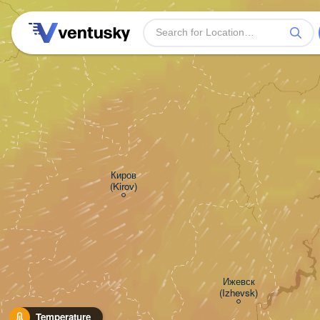
Киров

(Kirov)
Ижевск

(Izhevsk)
Temperature