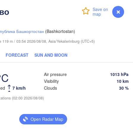
Сургут

(Surgut)
во
Ханты-Мансийск

Login
Premium
myVentusky
Forecast
(Khanty-Mansiysk)
публика Башкортостан
(Bashkortostan)
ude 119 m / 03:54 2026/08/08, Asia/Yekaterinburg (UTC+5)
FORECAST
SUN AND MOON
°C
Air pressure
1013 hPa
Visibility
10 km
eed
7 km/h
Clouds
30 %
tations (02:00 2026/08/08)
нь

men)
Open Radar Map