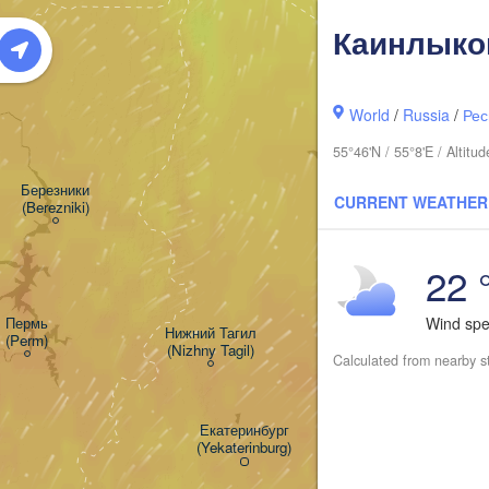
Каинлыко
World
/
Russia
/
Рес
55°46'N / 55°8'E / Altit
Березники

CURRENT WEATHER
(Berezniki)
22 
Wind sp
Пермь

Нижний Тагил

(Perm)
(Nizhny Tagil)
Calculated from nearby s
Тюме
(Tyu
Екатеринбург

(Yekaterinburg)