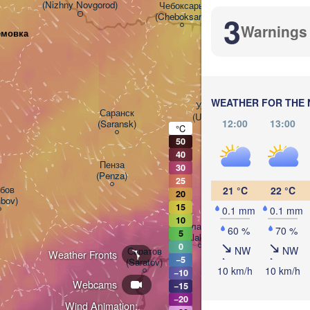
(Nizhny Novgorod)
Чебоксары

3
(Cheboksary)
Казань

Н
Warnings
емовка
(Kazan)
(N
WEATHER FOR THE 
Ульяновск

Саранск

(Ul'yanovsk)
12:00
13:00
(Saransk)
°C
50
40
Пенза

Самара

30
(Penza)
(Samara)
25
ов

21 °C
22 °C
20
bov)
15
0.1 mm
0.1 mm
10
Балаково

60 %
70 %
5
(Balakovo)
0
NW
NW
Саратов

Weather Fronts
−5
(Saratov)
Ор
10 km/h
10 km/h
−10
(O
Webcams
−15
−20
Wind Animation: