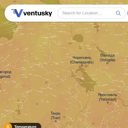
Вологда

Череповец

(Vologda)
(Cherepovets)
город

gorod)
Ярославль

(Yaroslavl)
Тверь

(Tver)
Temperature