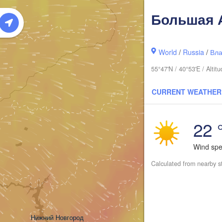
Большая 
World
/
Russia
/
Вла
55°47'N / 40°53'E / Alt
CURRENT WEATHER
22 
Киров

(Kirov)
Wind sp
Calculated from nearby s
Нижний Новгород
