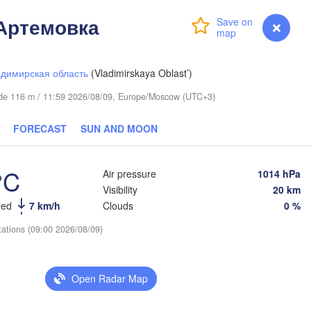
Артемовка
Login
Premium
myVentusky
Forecast
димирская область
(Vladimirskaya Oblast’)
itude 116 m / 11:59 2026/08/09, Europe/Moscow (UTC+3)
Березники

FORECAST
SUN AND MOON
(Berezniki)
°C
Air pressure
1014 hPa
Visibility
20 km
eed
7 km/h
Clouds
0 %
Пермь

Нижний Тагил

(Perm)
(Nizhny Tagil)
tations (09:00 2026/08/09)
Ижевск

Екатеринбур
Open Radar Map
(Izhevsk)
(Yekaterinb