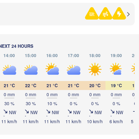
Нефтекамск

(Neftekamsk)
абережные Челны

aberezhnye Chelny)
Златоуст

Чел
(Zlatoust)
(Che
Уфа

(Ufa)
NEXT 24 HOURS
14:00
15:00
16:00
17:00
18:00
19:00
20:
Стерлитамак

(Sterlitamak)
Магнитогорск

(Magnitogorsk)
21 °C
22 °C
21 °C
21 °C
20 °C
19 °C
17 
0 mm
0 mm
0 mm
0 mm
0 mm
0 mm
0 
30 %
30 %
10 %
0 %
0 %
0 %
0 
Оренбург

NW
NW
NW
NW
NW
NW
(Orenburg)
Орск

ал

11 km/h
11 km/h
11 km/h
11 km/h
10 km/h
6 km/h
5 k
(Orsk)
ral)