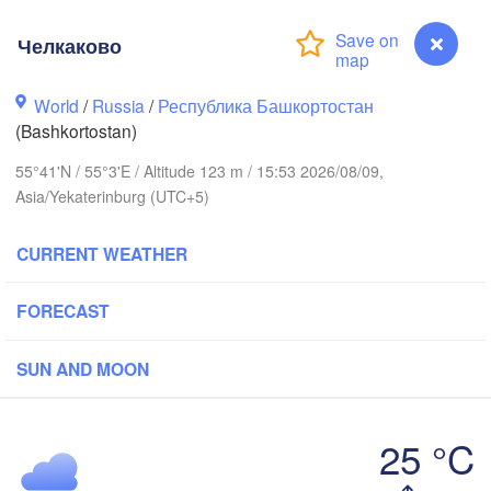
Челкаково
World
/
Russia
/
Республика Башкортостан
Березники

(Bashkortostan)
(Berezniki)
55°41'N / 55°3'E / Altitude 123 m / 15:53 2026/08/09,
Asia/Yekaterinburg (UTC+5)
)
Пермь

CURRENT WEATHER
Нижний 
(Perm)
(Nizhny
FORECAST
Ижевск

Ек
SUN AND MOON
(Izhevsk)
(Ye
Нефтекамск

(Neftekamsk)
25 °C
Набережные Челны

(Naberezhnye Chelny)
Челкаково