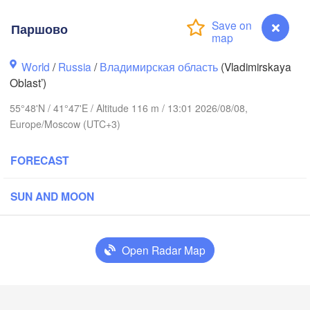
Паршово
World
/
Russia
/
Владимирская область
(Vladimirskaya
Oblast’)
Вологда

Череповец

(Vologda)
(Cherepovets)
55°48'N / 41°47'E / Altitude 116 m / 13:01 2026/08/08,
Europe/Moscow (UTC+3)
FORECAST
Ярославль

(Yaroslavl)
SUN AND MOON
Open Radar Map
Нижний Новгород

Владимир

Че
(Nizhny Novgorod)
(Vladimir)
(C
Москва

Паршово
(Moscow)