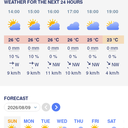
WEATHER FOR THE NEXT 24 HOURS
14:00
15:00
16:00
17:00
18:00
19:00
Рязань

(Ryazan)
Тула

Саранск

(Tula)
(Saransk)
26 °C
26 °C
26 °C
26 °C
25 °C
23 °C
0 mm
0 mm
0 mm
0 mm
0 mm
0 mm
Download App
Пенза

(Penza)
10 %
10 %
0 %
0 %
0 %
0 %
Тамбов

Липецк

Temperature
W
W
NW
NW
NW
NW
(Tambov)
(Lipetsk)
9 km/h
9 km/h
11 km/h
10 km/h
9 km/h
4 km/h
4
Воронеж

2 m above ground
Саратов

(Voronezh)
Старый Оскол

(Saratov)
(Stary Oskol)
We
Th
Fr
Sa
Su
Mo
Tu
FORECAST
Aug 05
Aug 06
Aug 07
Aug 08
Aug 09
Aug 10
Aug 11
Камышин

07
08
09
10
11
12
13
(Kamyshin)
:00
:00
:00
:00
:00
:00
:00
SUN
MON
TUE
WED
THU
FRI
SAT
S