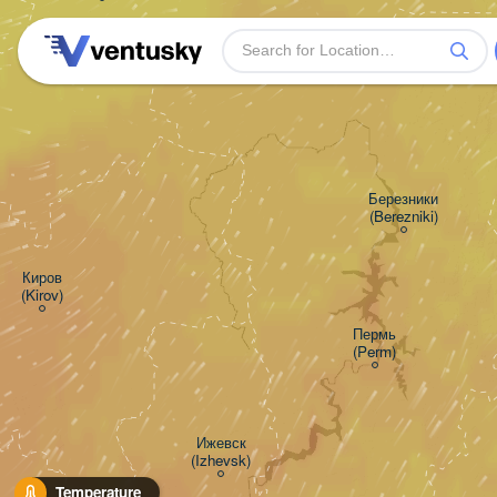
Березники

(Berezniki)
Киров

(Kirov)
Пермь

(Perm)
Ижевск

(Izhevsk)
Temperature