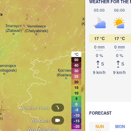
WEATHER FOR THE 
05:00
06:00
ск
Курган

(Kurgan)
Златоуст

Челябинск

(Zlatoust)
(Chelyabinsk)
17 °C
17 °C
0 mm
0 mm
°C
0 %
0 %
50
S
S
итогорск

40
nitogorsk)
Қостанай

30
9 km/h
9 km/h
(Kostanay)
25
20
15
10
5
0
Weather Fronts
−5
FORECAST


−10
k)
Webcams
−15
SUN
MON
−20
Wind Animation: