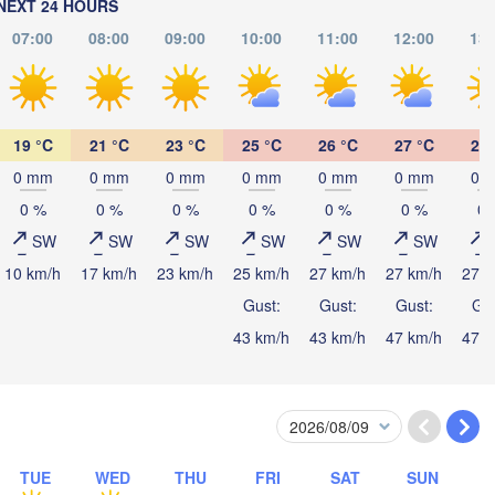
NEXT 24 HOURS
07:00
08:00
09:00
10:00
11:00
12:00
13:
Омск

Петропавл

(Omsk)
(Petropavl)
19 °C
21 °C
23 °C
25 °C
26 °C
27 °C
29 
0 mm
0 mm
0 mm
0 mm
0 mm
0 mm
0 
0 %
0 %
0 %
0 %
0 %
0 %
0 
SW
SW
SW
SW
SW
SW
Көкшетау

10 km/h
17 km/h
23 km/h
25 km/h
27 km/h
27 km/h
27 k
(Kökşetaw)
Gust:
Gust:
Gust:
Gus
H
43 km/h
43 km/h
47 km/h
47 k
Павлодар

(Pavlodar)
Екібастұз

(Ekibastuz)
Астана

(Astana)
TUE
WED
THU
FRI
SAT
SUN