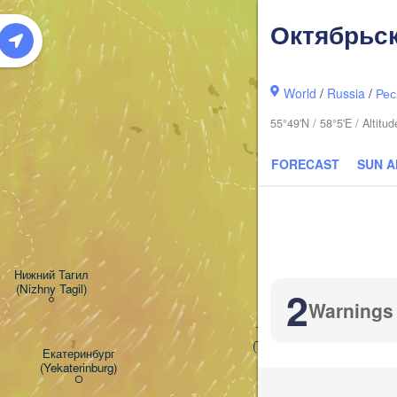
Октябрьс
Хант
(Kha
World
/
Russia
/
Рес
55°49'N / 58°5'E / Altit
FORECAST
SUN 
Нижний Тагил

(Nizhny Tagil)
2
Warnings
Тюмень

(Tyumen)
Екатеринбург

(Yekaterinburg)