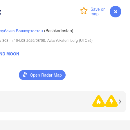
Сургут

(Surgut)
к
ы-Мансийск

Login
Premium
myVentusky
Forecast
Нижневартовск

nty-Mansiysk)
(Nizhnevartovsk)
публика Башкортостан
(Bashkortostan)
ude 303 m / 04:08 2026/08/08, Asia/Yekaterinburg (UTC+5)
AND MOON
Open Radar Map