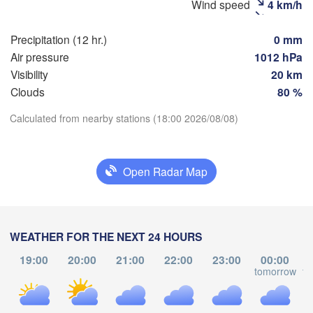
Wind speed
4 km/h
Precipitation (12 hr.)
0 mm
Рязань

Air pressure
1012 hPa
(Ryazan)
Тула

Саранск
Visibility
20 km
(Tula)
(Sarans
Clouds
80 %
Calculated from nearby stations (18:00 2026/08/08)
Download App
Пенза

рёл

(Penza)
Oryol)
Тамбов

Липецк

Temperature
(Tambov)
(Lipetsk)
Open Radar Map
Курск

2 m above ground
Воронеж

Са
Kursk)
(Voronezh)
Старый Оскол

(S
We
Th
Fr
Sa
Su
Mo
Tu
(Stary Oskol)
WEATHER FOR THE NEXT 24 HOURS
Aug 05
Aug 06
Aug 07
Aug 08
Aug 09
Aug 10
Aug 11
19:00
20:00
21:00
22:00
23:00
00:00
tomorrow
to
Камыши
13
14
15
16
17
18
19
арків

:00
:00
:00
:00
:00
:00
:00
(Kamys
harkiv)