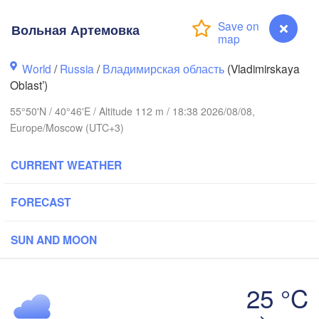
Вольная Артемовка
World
/
Russia
/
Владимирская область
(Vladimirskaya
Oblast’)
Вологда

Череповец

(Vologda)
(Cherepovets)
55°50'N / 40°46'E / Altitude 112 m / 18:38 2026/08/08,
Europe/Moscow (UTC+3)
CURRENT WEATHER
Ярославль

FORECAST
(Yaroslavl)
рь

SUN AND MOON
ver)
Нижний Новгород

Владимир

(Nizhny Novgorod)
25 °C
(Vladimir)
Москва

Вольная Артемовка
(Moscow)