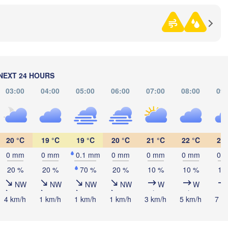
Нефтекамск

(Neftekamsk)
абережные Челны

aberezhnye Chelny)
Златоуст

Чел
(Zlatoust)
(Che
Уфа

(Ufa)
NEXT 24 HOURS
03:00
04:00
05:00
06:00
07:00
08:00
09:
Стерлитамак

(Sterlitamak)
Магнитогорск

(Magnitogorsk)
20 °C
19 °C
19 °C
20 °C
21 °C
22 °C
23 
0 mm
0 mm
0.1 mm
0 mm
0 mm
0 mm
0 
20 %
20 %
70 %
20 %
10 %
10 %
10
Оренбург

NW
NW
NW
NW
W
W
(Orenburg)
4 km/h
1 km/h
1 km/h
1 km/h
3 km/h
5 km/h
7 k
Орск

ал

(Orsk)
ral)