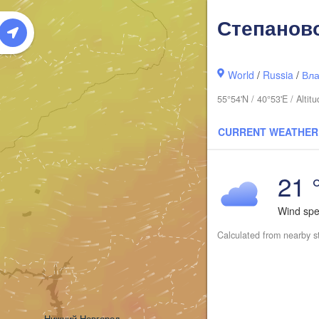
Степанов
World
/
Russia
/
Вла
55°54'N / 40°53'E / Alt
CURRENT WEATHER
21 
Киров

(Kirov)
Wind sp
Calculated from nearby s
Нижний Новгород
