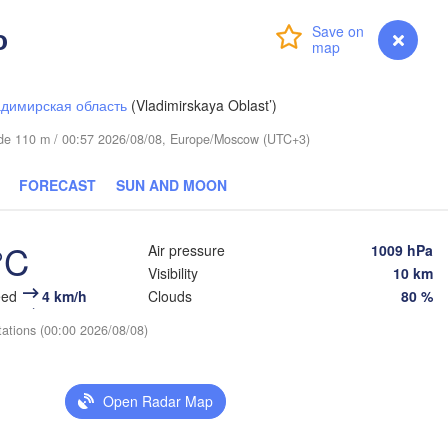
о
Login
Premium
myVentusky
Forecast
димирская область
(Vladimirskaya Oblast’)
itude 110 m / 00:57 2026/08/08, Europe/Moscow (UTC+3)
Березники

FORECAST
SUN AND MOON
(Berezniki)
°C
Air pressure
1009 hPa
Visibility
10 km
eed
4 km/h
Clouds
80 %
Пермь

Нижний Тагил

(Perm)
tations (00:00 2026/08/08)
(Nizhny Tagil)
Open Radar Map
Ижевск

Екатеринбур
(Izhevsk)
(Yekaterinb