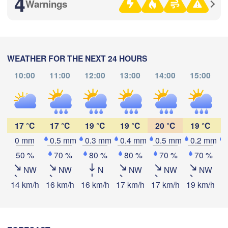
4
(Naberezhnye Chelny)
Warnings
Златоус
(Zlatous
Уфа

(Ufa)
WEATHER FOR THE NEXT 24 HOURS
10:00
11:00
12:00
13:00
14:00
15:00
Стерлитамак

Магнитогорск

(Sterlitamak)
Download App
а

(Magnitogorsk)
ara)
Temperature
17 °C
17 °C
19 °C
19 °C
20 °C
19 °C
0 mm
0.5 mm
0.3 mm
0.4 mm
0.5 mm
0.2 mm
Оренбург

2 m above ground
50 %
70 %
80 %
80 %
70 %
70 %
(Orenburg)
Орск

Орал

NW
NW
N
NW
NW
NW
Fr
Sa
Su
Mo
Tu
We
Th
(Orsk)
(Oral)
14 km/h
16 km/h
16 km/h
17 km/h
17 km/h
19 km/h
1
Aug 07
Aug 08
Aug 09
Aug 10
Aug 11
Aug 12
Aug 13
Ақтөбе

02
03
04
05
06
07
08
(Aktobe)
:00
:00
:00
:00
:00
:00
:00