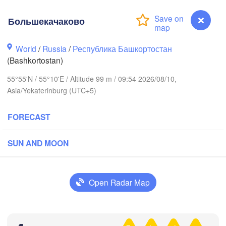
Большекачаково
World
/
Russia
/
Республика Башкортостан
(Bashkortostan)
Березники

(Berezniki)
55°55'N / 55°10'E / Altitude 99 m / 09:54 2026/08/10,
Asia/Yekaterinburg (UTC+5)
FORECAST
Пермь

Нижний 
(Perm)
(Nizhny 
SUN AND MOON
Ижевск

Ека
(Izhevsk)
(Yek
Open Radar Map
Нефтекамск

(Neftekamsk)
Набережные Челны

Большекачаково