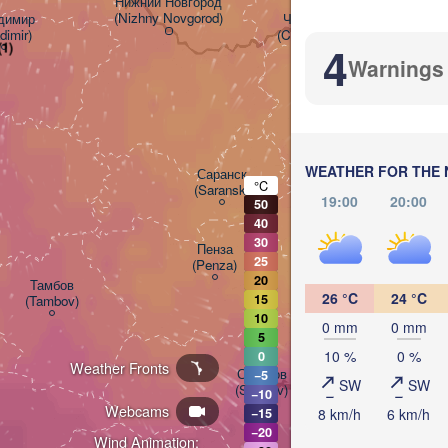
Нижний Новгород

(Nizhny Novgorod)
имир

Чебоксары

dimir)
(Cheboksary)
Казань

4
1)
(Kazan)
Warnings
Ульяновск

WEATHER FOR THE 
Саранск

(Ul'yanovsk)
°C
(Saransk)
19:00
20:00
50
40
30
Пенза

Сама
25
(Penza)
(Sam
20
Тамбов

26 °C
24 °C
15
(Tambov)
10
0 mm
0 mm
5
Балаково

(Balakovo)
10 %
0 %
0
Weather Fronts
Саратов

−5
SW
SW
(Saratov)
−10
Webcams
8 km/h
6 km/h
−15
−20
Wind Animation: