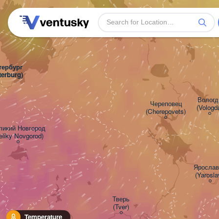
ербург

terburg)
Вологда
Череповец

(Vologd
(Cherepovets)
икий Новгород

eliky Novgorod)
Ярославл
(Yarosla
Тверь

(Tver)
Temperature