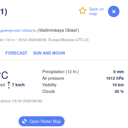
1)
Login
Premium
myVentusky
Forecast
димирская область
(Vladimirskaya Oblast’)
itude 118 m / 18:53 2026/08/06, Europe/Moscow (UTC+3)
FORECAST
SUN AND MOON
Березники

(Berezniki)
°C
Precipitation (12 hr.)
0 mm
Air pressure
1012 hPa
eed
7 km/h
Visibility
10 km
Пермь

Нижний 
Clouds
30 %
(Perm)
(Nizhny
tations (18:00 2026/08/06)
Ижевск

Ек
(Izhevsk)
(Y
Open Radar Map