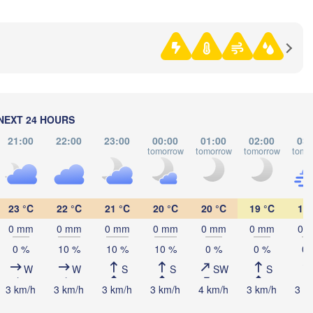
Нефтекамск

(Neftekamsk)
Набережные Челны

(Naberezhnye Chelny)
Златоус
(Zlatou
Уфа

(Ufa)
H
NEXT 24 HOURS
21:00
22:00
23:00
00:00
01:00
02:00
03:
Стерлитамак

tomorrow
tomorrow
tomorrow
tomo
(Sterlitamak)
Магнитогорск

(Magnitogorsk)
ра

ara)
23 °C
22 °C
21 °C
20 °C
20 °C
19 °C
19 
0 mm
0 mm
0 mm
0 mm
0 mm
0 mm
0 
0 %
10 %
10 %
10 %
0 %
0 %
0 
Оренбург

(Orenburg)
W
W
S
S
SW
S
Орск

Орал

(Orsk)
3 km/h
3 km/h
3 km/h
3 km/h
4 km/h
3 km/h
3 k
(Oral)