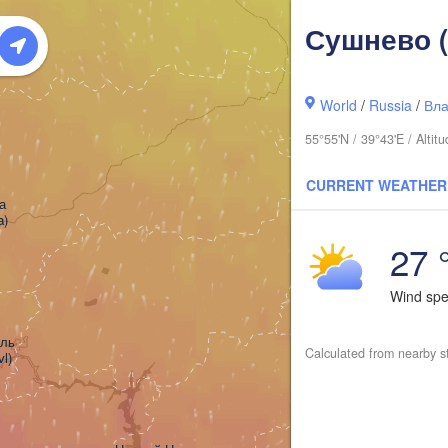
Сушнево (
World
/
Russia
/
Вла
55°55'N / 39°43'E / Alt
CURRENT WEATHER


a)
27 
Киров

(Kirov)
Wind sp
ь

Calculated from nearby s
vl)