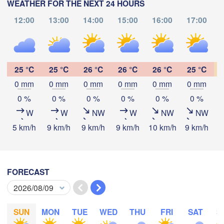
Moscow)
WEATHER FOR THE NEXT 24 HOURS
12:00
13:00
14:00
15:00
16:00
17:00
Рязань

(Ryazan)
Тула

Саранск

(Tula)
(Saransk)
25 °C
25 °C
26 °C
26 °C
26 °C
25 °C
0 mm
0 mm
0 mm
0 mm
0 mm
0 mm
Download App
Пенза

0 %
0 %
0 %
0 %
0 %
0 %
(Penza)
Тамбов

Temperature
W
W
NW
W
NW
NW
Липецк

(Tambov)
(Lipetsk)
5 km/h
9 km/h
9 km/h
9 km/h
10 km/h
9 km/h
6
2 m above ground
Воронеж

Саратов

(Voronezh)
арый Оскол

(Saratov)
We
Th
Fr
Sa
Su
Mo
Tu
FORECAST
Stary Oskol)
Aug 05
Aug 06
Aug 07
Aug 08
Aug 09
Aug 10
Aug 11
06
07
08
09
10
11
12
Камышин

:00
:00
:00
:00
:00
:00
:00
SUN
MON
TUE
WED
THU
FRI
SAT
S
(Kamyshin)