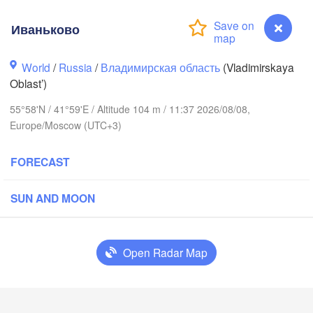
Иваньково
World
/
Russia
/
Владимирская область
(Vladimirskaya
Oblast’)
Вологда

Череповец

55°58'N / 41°59'E / Altitude 104 m / 11:37 2026/08/08,
(Vologda)
Cherepovets)
Europe/Moscow (UTC+3)
FORECAST
Ярославль

SUN AND MOON
(Yaroslavl)
Open Radar Map
Нижний Новгород

Владимир

Чеб
(Nizhny Novgorod)
(Vladimir)
(Che
Иваньково
Москва
