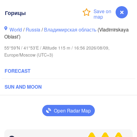
Горицы
World
/
Russia
/
Владимирская область
(Vladimirskaya
Oblast’)
Вологда

Череповец

55°59'N / 41°53'E / Altitude 115 m / 16:56 2026/08/09,
(Vologda)
(Cherepovets)
Europe/Moscow (UTC+3)
FORECAST
Ярославль

SUN AND MOON
(Yaroslavl)
Open Radar Map
Нижний Новгород

Владимир

Че
(Nizhny Novgorod)
(Vladimir)
(Ch
Горицы
Москва
