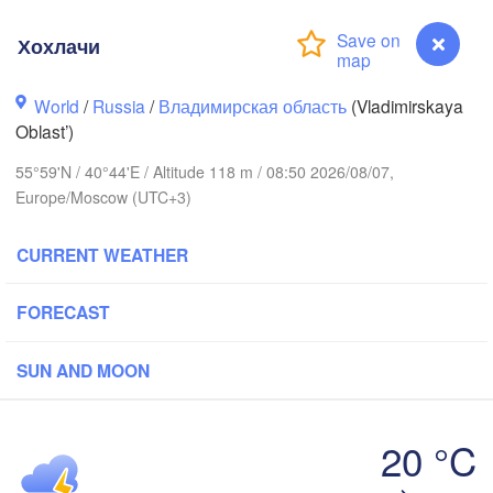
Хохлачи
World
/
Russia
/
Владимирская область
(Vladimirskaya
Oblast’)
Вологда

Череповец

55°59'N / 40°44'E / Altitude 118 m / 08:50 2026/08/07,
(Vologda)
(Cherepovets)
Europe/Moscow (UTC+3)
CURRENT WEATHER
Ярославль

FORECAST
(Yaroslavl)
SUN AND MOON
рь

ver)
Нижний Новгород

20 °C
(Nizhny Novgorod)
Хохлачи
Москва
