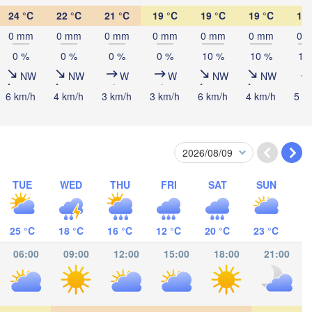
24 °C
22 °C
21 °C
19 °C
19 °C
19 °C
19 
Нефтекамск

(Neftekamsk)
0 mm
0 mm
0 mm
0 mm
0 mm
0 mm
0 
е Челны

ye Chelny)
0 %
0 %
0 %
0 %
10 %
10 %
10
Златоуст

Челябинск

NW
NW
W
W
NW
NW
(Zlatoust)
(Chelyabinsk)
Уфа

6 km/h
4 km/h
3 km/h
3 km/h
6 km/h
4 km/h
5 k
(Ufa)
Стерлитамак

(Sterlitamak)
Магнитогорск

(Magnitogorsk)
TUE
WED
THU
FRI
SAT
SUN
25 °C
18 °C
16 °C
12 °C
20 °C
23 °C
Оренбург

06:00
09:00
12:00
15:00
18:00
21:00
(Orenburg)
Орск

(Orsk)