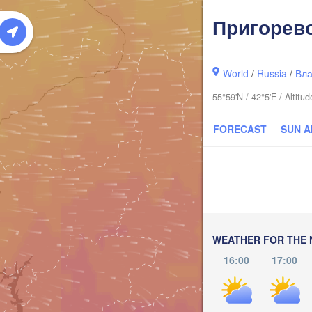
Пригорев
World
/
Russia
/
Вла
55°59'N / 42°5'E / Altit
FORECAST
SUN 
Киров

(Kirov)
WEATHER FOR THE 
16:00
17:00