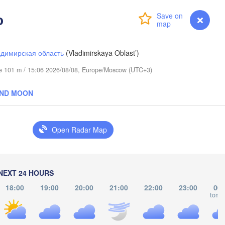
о
Login
Premium
myVentusky
Forecast
димирская область
(Vladimirskaya Oblast’)
ude 101 m / 15:06 2026/08/08, Europe/Moscow (UTC+3)
AND MOON
Березники

(Berezniki)
Open Radar Map
Пермь

Нижний Тагил

(Perm)
(Nizhny Tagil)
NEXT 24 HOURS
18:00
19:00
20:00
21:00
22:00
23:00
00:
tomo
Ижевск

Екатеринбург

(Izhevsk)
(Yekaterinburg)