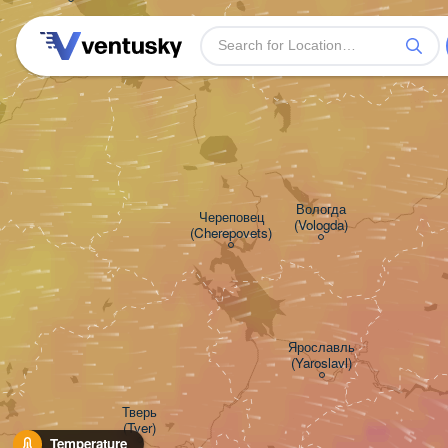
Вологда

Череповец

(Vologda)
(Cherepovets)
Ярославль

(Yaroslavl)
Тверь

(Tver)
Temperature