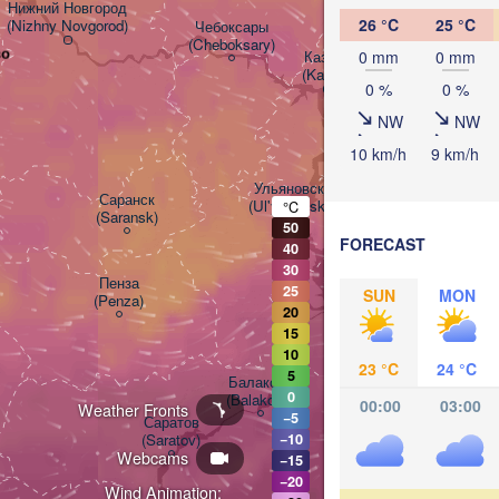
Нижний Новгород

26 °C
25 °C
(Nizhny Novgorod)
Чебоксары

(Cheboksary)
во
Казань

0 mm
0 mm
Набережны
(Kazan)
(Naberezhn
0 %
0 %
NW
NW
10 km/h
9 km/h
Ульяновск

Саранск

(Ul'yanovsk)
°C
(Saransk)
50
FORECAST
40
30
Пенза

Самара

25
SUN
MON
(Penza)
(Samara)
20
15
10
23 °C
24 °C
5
Балаково

0
(Balakovo)
00:00
03:00
Weather Fronts
−5
Саратов

(Saratov)
−10
Орал

Webcams
−15
(Oral)
−20
Wind Animation: