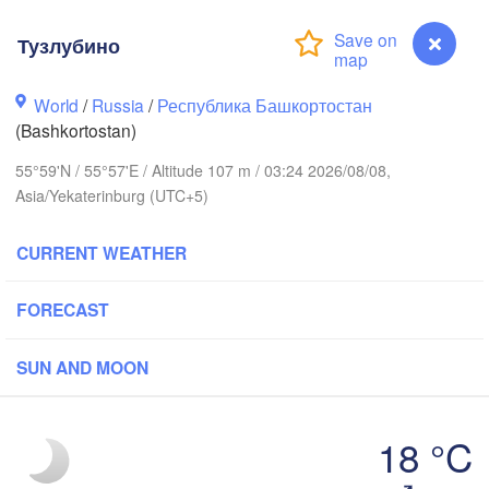
Тузлубино
World
/
Russia
/
Республика Башкортостан
(Bashkortostan)
Березники

(Berezniki)
55°59'N / 55°57'E / Altitude 107 m / 03:24 2026/08/08,
Asia/Yekaterinburg (UTC+5)
CURRENT WEATHER
Пермь

Нижний Тагил
(Perm)
(Nizhny Tagil
FORECAST
SUN AND MOON
Ижевск

Екатерин
(Izhevsk)
(Yekateri
18 °C
Нефтекамск

(Neftekamsk)
Тузлубино
абережные Челны
