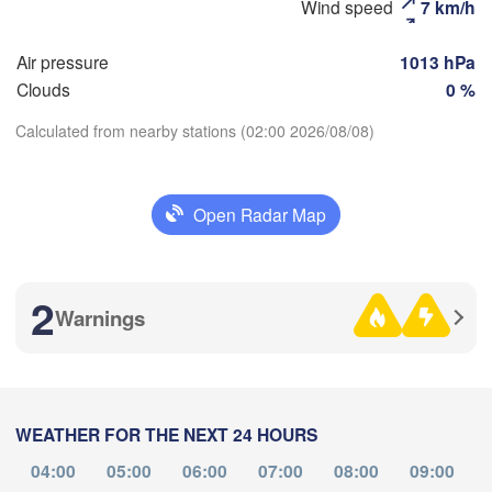
Wind speed
7 km/h
Naberezhnye Chelny)
Златоуст

Че
(Zlatoust)
(Ch
Air pressure
1013 hPa
Уфа

Clouds
0 %
(Ufa)
Calculated from nearby stations (02:00 2026/08/08)
Стерлитамак

Магнитогорск

Download App
(Sterlitamak)
(Magnitogorsk)
Open Radar Map
Temperature
2
Warnings
2 m above ground
Оренбург

(Orenburg)
Tu
We
Th
Fr
Sa
Орск

Su
Mo
Орал

(Orsk)
(Oral)
Aug 04
Aug 05
Aug 06
Aug 07
Aug 08
Aug 09
Aug 10
WEATHER FOR THE NEXT 24 HOURS
Ақтөбе

19
20
21
22
23
00
01
:00
(Aktobe)
:00
:00
:00
:00
:00
:00
04:00
05:00
06:00
07:00
08:00
09:00