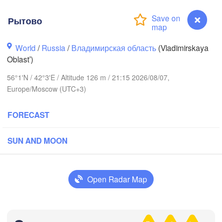
Рытово
World
/
Russia
/
Владимирская область
(Vladimirskaya
Oblast’)
Вологда

Череповец

56°1'N / 42°3'E / Altitude 126 m / 21:15 2026/08/07,
(Vologda)
Cherepovets)
Europe/Moscow (UTC+3)
FORECAST
Ярославль

SUN AND MOON
(Yaroslavl)
Open Radar Map
Нижний Новгород

Владимир

Чеб
(Nizhny Novgorod)
(Vladimir)
(Che
Рытово
Москва
