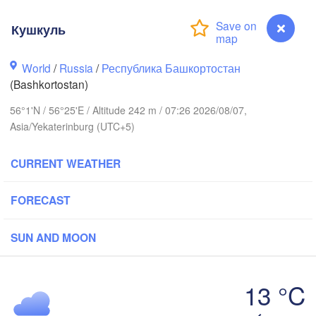
Кушкуль
World
/
Russia
/
Республика Башкортостан
(Bashkortostan)
Березники

(Berezniki)
56°1'N / 56°25'E / Altitude 242 m / 07:26 2026/08/07,
Asia/Yekaterinburg (UTC+5)
CURRENT WEATHER
Пермь

Нижний Тагил

(Perm)
(Nizhny Tagil)
FORECAST
SUN AND MOON
Ижевск

Екатеринбург
(Izhevsk)
(Yekaterinbu
13 °C
Нефтекамск

(Neftekamsk)
Кушкуль
ережные Челны
