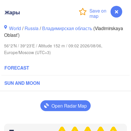
Жары
World
/
Russia
/
Владимирская область
(Vladimirskaya
Oblast’)
Вологда

Череповец

56°2'N / 39°23'E / Altitude 152 m / 09:02 2026/08/06,
(Vologda)
(Cherepovets)
Europe/Moscow (UTC+3)
FORECAST
SUN AND MOON
Ярославль

(Yaroslavl)
Тверь

Open Radar Map
(Tver)
Нижний Нов
Владимир

(Nizhny No
(Vladimir)
Жары
Москва
