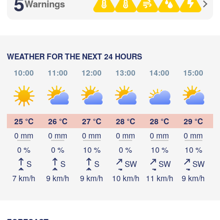
5
Warnings
(Moscow)
Рязань

(Ryazan)
WEATHER FOR THE NEXT 24 HOURS
Тула

(Tula)
10:00
11:00
12:00
13:00
14:00
15:00
Download App
ск

nsk)
Орёл

Temperature
(Oryol)
Тамбов

Липецк

(Tambov)
25 °C
26 °C
27 °C
28 °C
28 °C
29 °C
(Lipetsk)
0 mm
0 mm
0 mm
0 mm
0 mm
0 mm
2 m above ground
Курск

0 %
0 %
10 %
0 %
10 %
10 %
Воронеж

(Kursk)
(Voronezh)
S
S
S
SW
SW
SW
Старый Оскол

Mo
Tu
We
Th
Fr
Sa
Su
(Stary Oskol)
Суми

7 km/h
9 km/h
9 km/h
10 km/h
11 km/h
9 km/h
1
Aug 03
Aug 04
Aug 05
Aug 06
Aug 07
Aug 08
Aug 09
Sumy)
03
04
05
06
07
08
09
:00
:00
:00
:00
:00
:00
:00
Харків

(Kharkiv)