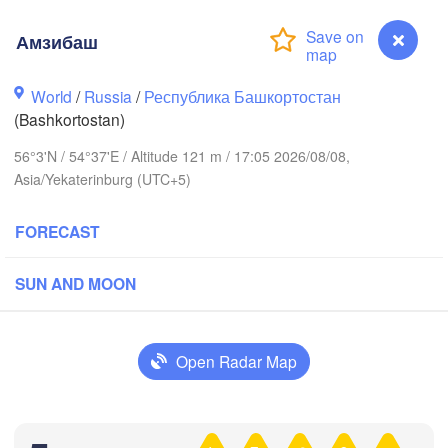
Амзибаш
World
/
Russia
/
Республика Башкортостан
(Bashkortostan)
Березники

(Berezniki)
56°3'N / 54°37'E / Altitude 121 m / 17:05 2026/08/08,
Asia/Yekaterinburg (UTC+5)
ов

rov)
FORECAST
Пермь

Нижн
(Perm)
(Niz
SUN AND MOON
Ижевск

Open Radar Map
(Izhevsk)
Амзибаш
Набережные Челны
