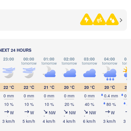
Нефтекамск

(Neftekamsk)
Набережные Челны

Naberezhnye Chelny)
Златоуст

Че
(Zlatoust)
(Ch
Уфа

(Ufa)
NEXT 24 HOURS
23:00
00:00
01:00
02:00
03:00
04:00
05:
tomorrow
tomorrow
tomorrow
tomorrow
tomorrow
tomo
Стерлитамак

(Sterlitamak)
Магнитогорск

(Magnitogorsk)
22 °C
22 °C
21 °C
20 °C
20 °C
20 °C
20 
0 mm
0 mm
0 mm
0 mm
0 mm
0.4 mm
0.
10 %
10 %
10 %
20 %
40 %
80 %
8
Оренбург

W
W
NW
NW
NW
W
(Orenburg)
Орск

рал

3 km/h
5 km/h
4 km/h
4 km/h
6 km/h
3 km/h
3 k
(Orsk)
Oral)