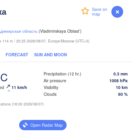
kar)
ка
Login
Premium
myVentusky
Forecast
димирская область
(Vladimirskaya Oblast’)
ude 114 m / 20:25 2026/08/07, Europe/Moscow (UTC+3)
FORECAST
SUN AND MOON
Березники

(Berezniki)
°C
Precipitation (12 hr.)
0.3 mm
Air pressure
1008 hPa
eed
11 km/h
Visibility
10 km
Clouds
60 %
Пермь

Нижний Тагил

(Perm)
(Nizhny Tagil)
tations (18:00 2026/08/07)
Ижевск

Екатеринб
Open Radar Map
(Izhevsk)
(Yekaterin