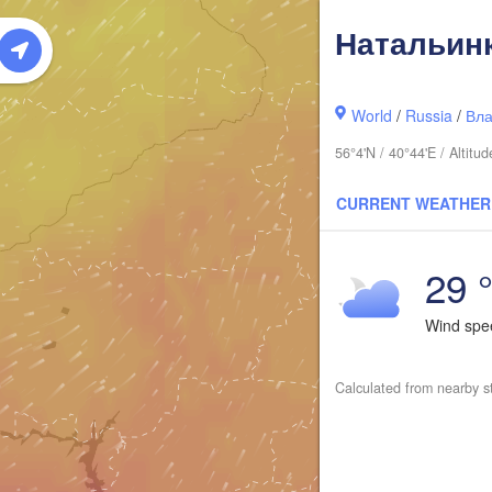
(Syktyv
Натальин
World
/
Russia
/
Вла
56°4'N / 40°44'E / Altit
CURRENT WEATHER
29 
Киров

(Kirov)
Wind sp
Calculated from nearby s