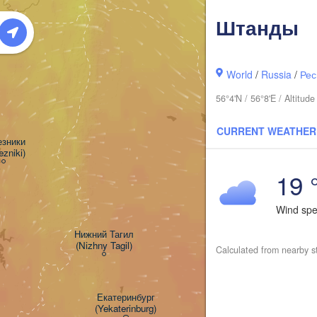
Штанды
World
/
Russia
/
Рес
56°4'N / 56°8'E / Altitu
CURRENT WEATHER
зники

ezniki)
19 
Wind sp
Нижний Тагил

(Nizhny Tagil)
Calculated from nearby s
Тюмень

(Tyumen)
Екатеринбург

(Yekaterinburg)