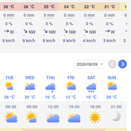
26 °C
26 °C
25 °C
24 °C
22 °C
21 °C
19 
Нефтекамск

(Neftekamsk)
0 mm
0 mm
0 mm
0 mm
0 mm
0 mm
0 
Челны

 Chelny)
0 %
0 %
0 %
0 %
0 %
0 %
0 
Златоуст

W
NW
NW
NW
NW
W
Челябинск

(Zlatoust)
(Chelyabinsk)
9 km/h
9 km/h
9 km/h
9 km/h
4 km/h
3 km/h
3 k
Уфа

(Ufa)
Стерлитамак

(Sterlitamak)
Магнитогорск

(Magnitogorsk)
TUE
WED
THU
FRI
SAT
SUN
26 °C
20 °C
16 °C
12 °C
19 °C
25 °C
06:00
09:00
12:00
15:00
18:00
21:00
Оренбург

(Orenburg)
Орск

(Orsk)