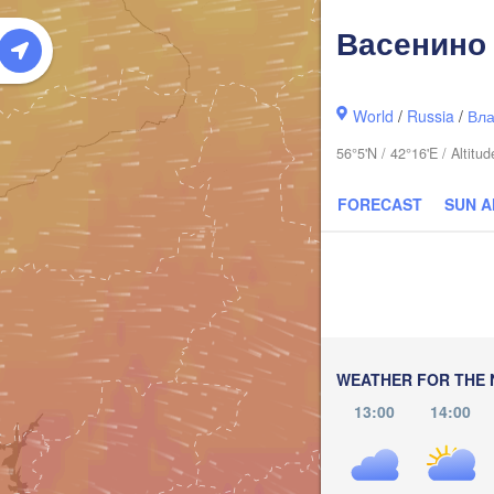
(Syktyvkar)
Васенино
World
/
Russia
/
Вла
56°5'N / 42°16'E / Altit
FORECAST
SUN 
Киров

(Kirov)
WEATHER FOR THE 
13:00
14:00