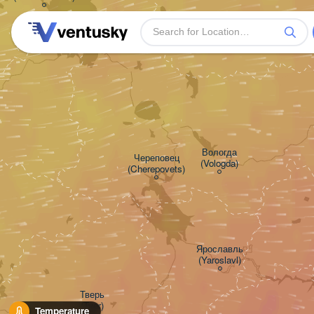
Вологда

Череповец

(Vologda)
(Cherepovets)
Ярославль

(Yaroslavl)
Тверь

(Tver)
Temperature