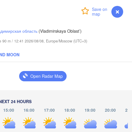
Login
Premium
myVentusky
Forecast
димирская область
(Vladimirskaya Oblast’)
ude 90 m / 12:41 2026/08/08, Europe/Moscow (UTC+3)
AND MOON
Березники

(Berezniki)
Open Radar Map
Пермь

Нижний Тагил

(Perm)
NEXT 24 HOURS
(Nizhny Tagil)
15:00
16:00
17:00
18:00
19:00
20:00
21:
Ижевск

Екатеринбург

(Izhevsk)
(Yekaterinburg)