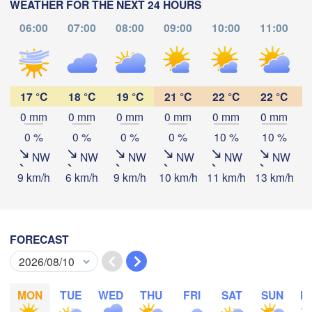
WEATHER FOR THE NEXT 24 HOURS
oscow)
06:00
07:00
08:00
09:00
10:00
11:00
Рязань

(Ryazan)
ула

Саранск

17 °C
18 °C
19 °C
21 °C
22 °C
22 °C
Tula)
(Saransk)
0 mm
0 mm
0 mm
0 mm
0 mm
0 mm
Download App
0 %
0 %
0 %
0 %
10 %
10 %
Пенза

(Penza)
Temperature
NW
NW
NW
NW
NW
NW
Тамбов

Липецк

(Tambov)
9 km/h
6 km/h
9 km/h
10 km/h
11 km/h
13 km/h
1
(Lipetsk)
Б
2 m above ground
(
Воронеж

Саратов

(Voronezh)
Th
Fr
Sa
Su
Mo
Tu
We
ый Оскол

FORECAST
(Saratov)
ary Oskol)
Aug 06
Aug 07
Aug 08
Aug 09
Aug 10
Aug 11
Aug 12
00
01
02
03
04
05
06
:00
:00
:00
:00
:00
:00
:00
MON
TUE
WED
THU
FRI
SAT
SUN
M
Камышин

(Kamyshin)