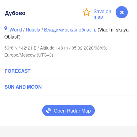
Дубово
World
/
Russia
/
Владимирская область
(Vladimirskaya
Oblast’)
Вологда

56°8'N / 42°21'E / Altitude 143 m / 05:32 2026/08/09,
реповец

(Vologda)
Europe/Moscow (UTC+3)
erepovets)
FORECAST
SUN AND MOON
Ярославль

(Yaroslavl)
Open Radar Map
Нижний Новгород

Владимир

Чебок
(Nizhny Novgorod)
Дубово
(Vladimir)
(Chebo
сква
