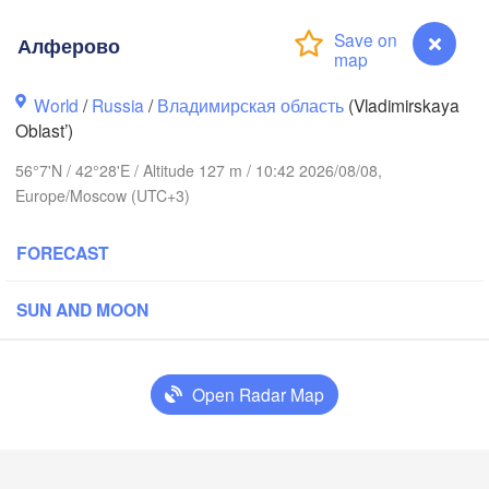
Алферово
World
/
Russia
/
Владимирская область
(Vladimirskaya
Oblast’)
Вологда

56°7'N / 42°28'E / Altitude 127 m / 10:42 2026/08/08,
еповец

(Vologda)
repovets)
Europe/Moscow (UTC+3)
FORECAST
SUN AND MOON
Ярославль

(Yaroslavl)
Open Radar Map
Нижний Новгород

Владимир

Чебокс
(Nizhny Novgorod)
Алферово
(Vladimir)
(Chebo
ква
