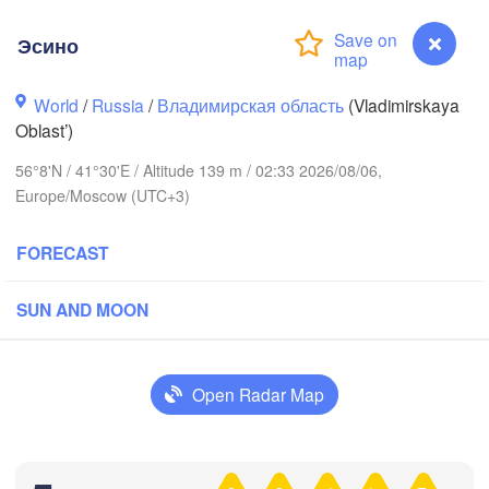
Эсино
World
/
Russia
/
Владимирская область
(Vladimirskaya
Oblast’)
Вологда

56°8'N / 41°30'E / Altitude 139 m / 02:33 2026/08/06,
Череповец

(Vologda)
Europe/Moscow (UTC+3)
(Cherepovets)
FORECAST
SUN AND MOON
Ярославль

(Yaroslavl)
Open Radar Map
Нижний Новгород

Владимир

(Nizhny Novgorod)
Эсино
(Vladimir)
(
Москва
