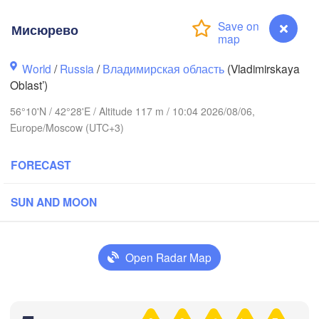
Мисюрево
World
/
Russia
/
Владимирская область
(Vladimirskaya
Oblast’)
Вологда

56°10'N / 42°28'E / Altitude 117 m / 10:04 2026/08/06,
еповец

(Vologda)
Europe/Moscow (UTC+3)
repovets)
FORECAST
SUN AND MOON
Ярославль

(Yaroslavl)
Open Radar Map
Нижний Новгород

Владимир

Чебокс
(Nizhny Novgorod)
Мисюрево
(Vladimir)
(Chebo