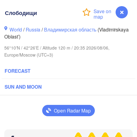
Слободищи
World
/
Russia
/
Владимирская область
(Vladimirskaya
Oblast’)
Вологда

56°10'N / 42°26'E / Altitude 120 m / 20:35 2026/08/06,
еповец

(Vologda)
Europe/Moscow (UTC+3)
repovets)
FORECAST
SUN AND MOON
Ярославль

(Yaroslavl)
Open Radar Map
Нижний Новгород

Владимир

Чебокс
(Nizhny Novgorod)
Слободищи
(Vladimir)
(Chebo