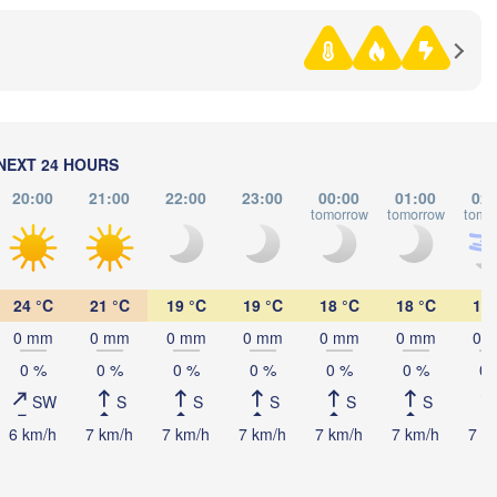
Омск

Петропавл

(Omsk)
NEXT 24 HOURS
(Petropavl)
20:00
21:00
22:00
23:00
00:00
01:00
02:
tomorrow
tomorrow
tomo
Көкшетау

24 °C
21 °C
19 °C
19 °C
18 °C
18 °C
18 
(Kökşetaw)
0 mm
0 mm
0 mm
0 mm
0 mm
0 mm
0 
0 %
0 %
0 %
0 %
0 %
0 %
0 
SW
S
S
S
S
S
Екібастұз

6 km/h
7 km/h
7 km/h
7 km/h
7 km/h
7 km/h
7 k
(Ekibastuz)
Астана

(Astana)