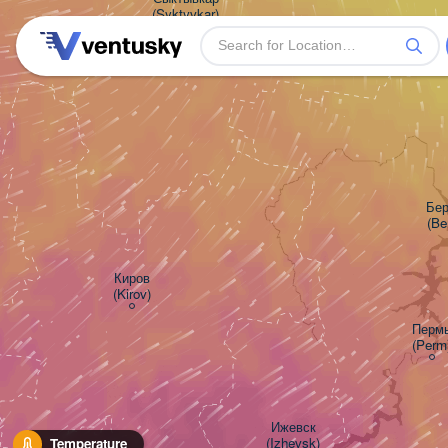
(Syktyvkar)
Бер
(Be
Киров

(Kirov)
Пермь
(Perm
Ижевск

(Izhevsk)
Temperature