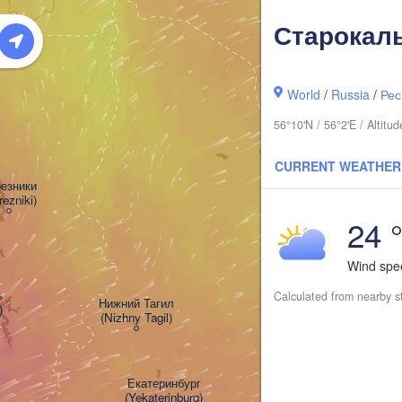
Старокал
World
/
Russia
/
Рес
56°10'N / 56°2'E / Altit
CURRENT WEATHER
езники

rezniki)
24 
Wind sp


Calculated from nearby s
Нижний Тагил

)
(Nizhny Tagil)
Тюмень

(Tyumen)
Екатеринбург

(Yekaterinburg)