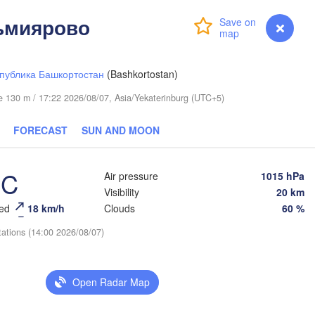
ьмиярово
Login
Premium
myVentusky
Forecast
Сургут

(Surgut)
Ханты-Мансийск

Нижне
(Khanty-Mansiysk)
(Nizh
публика Башкортостан
(Bashkortostan)
ude 130 m / 17:22 2026/08/07, Asia/Yekaterinburg (UTC+5)
FORECAST
SUN AND MOON
°C
Air pressure
1015 hPa
Visibility
20 km
eed
18 km/h
Clouds
60 %
tations (14:00 2026/08/07)
Open Radar Map