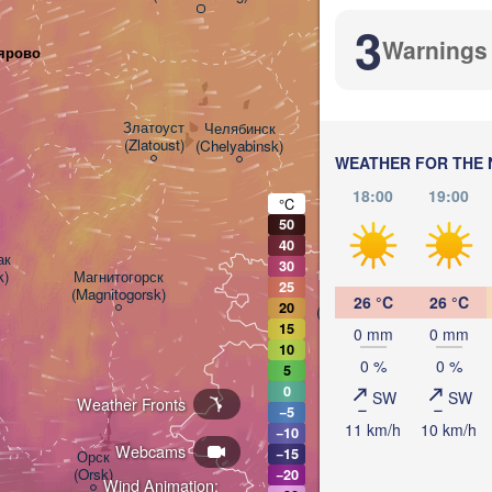
3
Warnings
ярово
Курган

(Kurgan)
Златоуст

Челябинск

(Zlatoust)
(Chelyabinsk)
WEATHER FOR THE 
18:00
19:00
°C
50
40
H


30
k)
Магнитогорск

25
(Magnitogorsk)
Қостанай

26 °C
26 °C
20
(Kostanay)
15
0 mm
0 mm
10
0 %
0 %
5
0
SW
SW
Weather Fronts
−5
11 km/h
10 km/h
−10
Webcams
−15
Орск

(Orsk)
−20
Wind Animation: