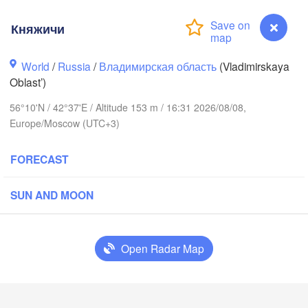
Княжичи
World
/
Russia
/
Владимирская область
(Vladimirskaya
Oblast’)
Вологда

56°10'N / 42°37'E / Altitude 153 m / 16:31 2026/08/08,
повец

(Vologda)
Europe/Moscow (UTC+3)
epovets)
FORECAST
SUN AND MOON
Ярославль

(Yaroslavl)
Open Radar Map
Нижний Новгород

Владимир

Чебокса
(Nizhny Novgorod)
Княжичи
(Vladimir)
(Chebok