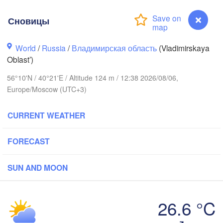
Сновицы
World
/
Russia
/
Владимирская область
(Vladimirskaya
Oblast’)
56°10'N / 40°21'E / Altitude 124 m / 12:38 2026/08/06,
Вологда

Череповец

(Vologda)
Europe/Moscow (UTC+3)
(Cherepovets)
CURRENT WEATHER
FORECAST
Ярославль

(Yaroslavl)
SUN AND MOON
Тверь

(Tver)
26.6 °C
Нижний Новгород
(Nizhny Novgorod
Сновицы