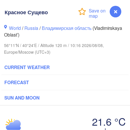
Красное Сущево
World
/
Russia
/
Владимирская область
(Vladimirskaya
Oblast’)
56°11'N / 40°24'E / Altitude 120 m / 10:16 2026/08/08,
Вологда

Череповец

(Vologda)
Europe/Moscow (UTC+3)
(Cherepovets)
CURRENT WEATHER
FORECAST
Ярославль

(Yaroslavl)
SUN AND MOON
Тверь

(Tver)
21.6 °C
Нижний Новгород

(Nizhny Novgorod
Красное Сущево