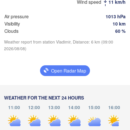
Москва

Wind speed
11 km/h
(Moscow)
Air pressure
1013 hPa
Visibility
10 km
Рязань

Clouds
60 %
(Ryazan)
Тула

Саран
Weather report from station Vladimir, Distance: 6 km (09:00
(Tula)
(Sara
2026/08/08)
Download App
Пенза
Орёл

(Penz
Temperature
(Oryol)
Тамбов

Open Radar Map
Липецк

(Tambov)
(Lipetsk)
2 m above ground
Курск

Воронеж

(Kursk)
We
Th
Fr
Sa
Su
Mo
Tu
WEATHER FOR THE NEXT 24 HOURS
(Voronezh)
Старый Оскол

Aug 05
Aug 06
Aug 07
Aug 08
Aug 09
Aug 10
Aug 11
(Stary Oskol)
11:00
12:00
13:00
14:00
15:00
16:00
04
05
06
07
08
09
10
:00
:00
:00
:00
:00
:00
:00
Камы
Харків
