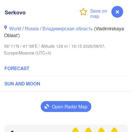
Serkovo
World
/
Russia
/
Владимирская область
(Vladimirskaya
Oblast’)
56°11'N / 41°38'E / Altitude 129 m / 16:15 2026/08/07,
Вологда

Череповец

(Vologda)
Europe/Moscow (UTC+3)
(Cherepovets)
FORECAST
SUN AND MOON
Ярославль

(Yaroslavl)
Open Radar Map
Нижний Новгород

Владимир

Ч
(Nizhny Novgorod)
Serkovo
(Vladimir)
(