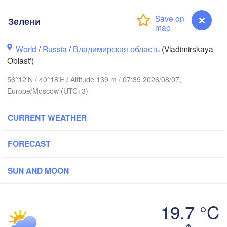
Зелени
World
/
Russia
/
Владимирская область
(Vladimirskaya
Oblast’)
56°12'N / 40°18'E / Altitude 139 m / 07:39 2026/08/07,
Вологда

Череповец

(Vologda)
Europe/Moscow (UTC+3)
(Cherepovets)
CURRENT WEATHER
FORECAST
Ярославль

(Yaroslavl)
SUN AND MOON
Тверь

(Tver)
19.7 °C
Нижний Новгород
(Nizhny Novgorod
Зелени