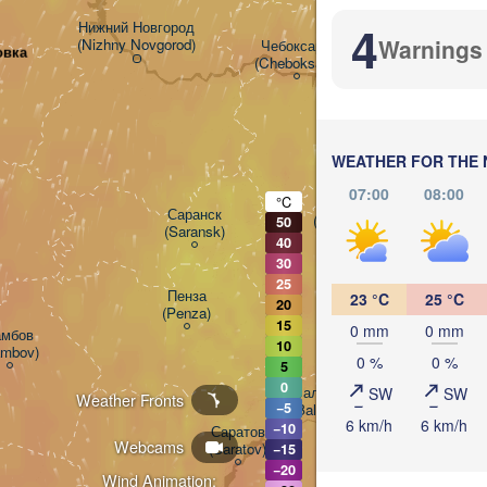
4
Нижний Новгород

Warnings
(Nizhny Novgorod)
Чебоксары

овка
(Cheboksary)
Казань

(Kazan)
WEATHER FOR THE 
07:00
08:00
°C
Ульяновск

Саранск

(Ul'yanovsk)
50
(Saransk)
40
30
25
Пенза

Самара

23 °C
25 °C
20
(Penza)
(Samara)
15
0 mm
0 mm
мбов

10
ambov)
0 %
0 %
5
0
Балаково

SW
SW
Weather Fronts
−5
(Balakovo)
6 km/h
6 km/h
−10
Саратов

Webcams
(Saratov)
−15
−20
Wind Animation: