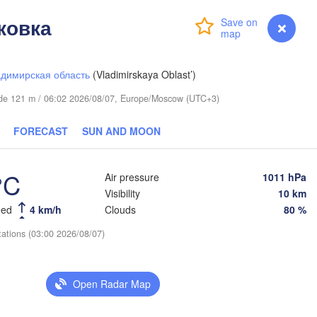
ар

kar)
ковка
Login
Premium
myVentusky
Forecast
димирская область
(Vladimirskaya Oblast’)
itude 121 m / 06:02 2026/08/07, Europe/Moscow (UTC+3)
FORECAST
SUN AND MOON
Березники

(Berezniki)
°C
Air pressure
1011 hPa
Visibility
10 km
eed
4 km/h
Clouds
80 %
tations (03:00 2026/08/07)
Пермь

Нижний Тагил

(Perm)
(Nizhny Tagil)
Open Radar Map
Ижевск

Екатеринб
(Izhevsk)
(Yekaterin