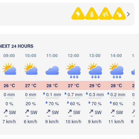
Нефтекамск

(Neftekamsk)
Набережные Челны

(Naberezhnye Chelny)
Златоуст

Ч
(Zlatoust)
(Ch
NEXT 24 HOURS
Уфа

(Ufa)
09:00
10:00
11:00
12:00
13:00
14:00
15:
H
Стерлитамак

(Sterlitamak)
Магнитогорск

(Magnitogorsk)
26 °C
27 °C
28 °C
27 °C
29 °C
28 °C
29 
0 mm
0 mm
0.1 mm
0.7 mm
0.3 mm
0.2 mm
0 
0 %
20 %
70 %
60 %
70 %
60 %
30
SW
SW
SW
SW
SW
SW
Оренбург

7 km/h
6 km/h
9 km/h
10 km/h
9 km/h
11 km/h
9 k
(Orenburg)
Орск

Орал

(Orsk)
(Oral)