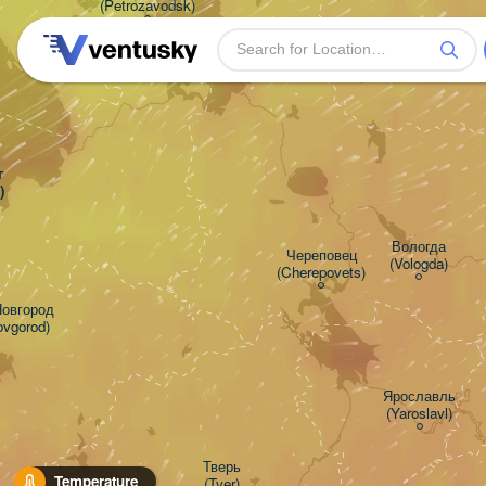
(Petrozavodsk)


)
Вологда

Череповец

(Vologda)
(Cherepovets)
овгород

ovgorod)
Ярославль

(Yaroslavl)
Тверь

Temperature
(Tver)