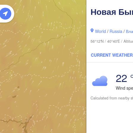
Сыктывк
(Syktyv
Новая Бы
World
/
Russia
/
Вла
56°12'N / 40°40'E / Alt
CURRENT WEATHER
22 
Киров

Wind sp
(Kirov)
Calculated from nearby s