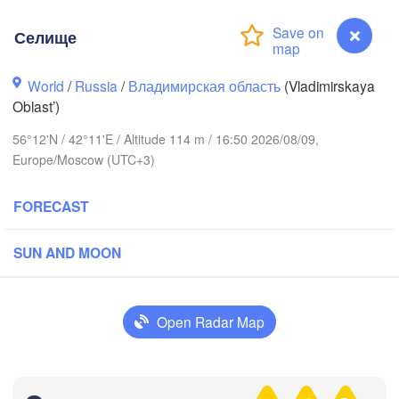
Селище
World
/
Russia
/
Владимирская область
(Vladimirskaya
Oblast’)
56°12'N / 42°11'E / Altitude 114 m / 16:50 2026/08/09,
Вологда

ереповец

(Vologda)
Europe/Moscow (UTC+3)
herepovets)
FORECAST
SUN AND MOON
Ярославль

(Yaroslavl)
Open Radar Map
Нижний Новгород

Владимир

Чебо
(Nizhny Novgorod)
Селище
(Vladimir)
(Cheb