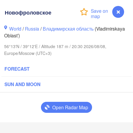
Новофроловское
World
/
Russia
/
Владимирская область
(Vladimirskaya
Oblast’)
56°13'N / 39°12'E / Altitude 187 m / 20:30 2026/08/08,
Вологда

Череповец

(Vologda)
Europe/Moscow (UTC+3)
(Cherepovets)
FORECAST
SUN AND MOON
Ярославль

(Yaroslavl)
Open Radar Map
Тверь

(Tver)
Нижний Но
Владимир

(Nizhny N
Новофроловское
(Vladimir)