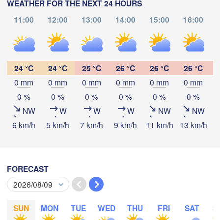
Москва

WEATHER FOR THE NEXT 24 HOURS
Moscow)
11:00
12:00
13:00
14:00
15:00
16:00
Рязань

(Ryazan)
Тула

Саранск

24 °C
24 °C
25 °C
26 °C
26 °C
26 °C
(Tula)
(Saransk)
0 mm
0 mm
0 mm
0 mm
0 mm
0 mm
Download App
0 %
0 %
0 %
0 %
0 %
0 %
Пенза

Temperature
NW
W
W
W
NW
NW
(Penza)
Тамбов

Липецк

6 km/h
5 km/h
7 km/h
9 km/h
11 km/h
13 km/h
1
(Tambov)
(Lipetsk)
2 m above ground
Воронеж

Саратов

We
Th
Fr
Sa
Su
Mo
Tu
(Voronezh)
FORECAST
арый Оскол

(Saratov)
Aug 05
Aug 06
Aug 07
Aug 08
Aug 09
Aug 10
Aug 11
Stary Oskol)
04
05
06
07
08
09
10
:00
:00
:00
:00
:00
:00
:00
SUN
MON
TUE
WED
THU
FRI
SAT
S
Камышин
