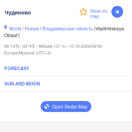
Чудиново
World
/
Russia
/
Владимирская область
(Vladimirskaya
Oblast’)
56°14'N / 42°4'E / Altitude 137 m / 10:16 2026/08/08,
Вологда

Череповец

Europe/Moscow (UTC+3)
(Vologda)
Cherepovets)
FORECAST
SUN AND MOON
Ярославль

(Yaroslavl)
Open Radar Map
Нижний Новгород

Владимир

Чеб
(Nizhny Novgorod)
Чудиново
(Vladimir)
(Che