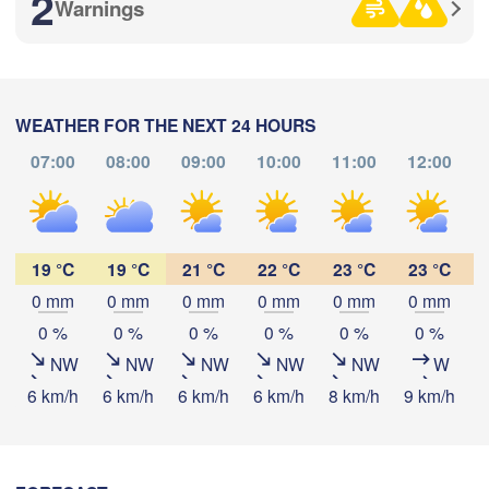
2
Warnings
Москва

(Moscow)
Рязань

(Ryazan)
WEATHER FOR THE NEXT 24 HOURS
Тула

07:00
08:00
09:00
10:00
11:00
12:00
(Tula)
Download App
янск

yansk)
Temperature
Орёл

(Oryol)
Тамбов

19 °C
19 °C
21 °C
22 °C
23 °C
23 °C
Липецк

(Tambov)
(Lipetsk)
0 mm
0 mm
0 mm
0 mm
0 mm
0 mm
2 m above ground
0 %
0 %
0 %
0 %
0 %
0 %
Курск

Воронеж

NW
NW
NW
NW
NW
W
We
Th
Fr
Sa
Su
Mo
Tu
(Kursk)
(Voronezh)
Старый Оскол

6 km/h
6 km/h
6 km/h
6 km/h
8 km/h
9 km/h
9
Aug 05
Aug 06
Aug 07
Aug 08
Aug 09
Aug 10
Aug 11
(Stary Oskol)
Суми

(Sumy)
00
01
02
03
04
05
06
:00
:00
:00
:00
:00
:00
:00
Харків
