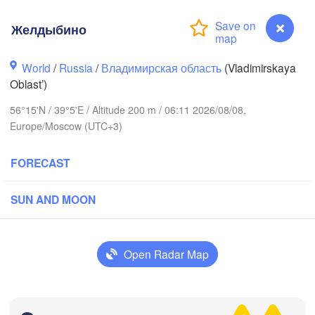
Желдыбино
World
/
Russia
/
Владимирская область
(Vladimirskaya
Oblast’)
56°15'N / 39°5'E / Altitude 200 m / 06:11 2026/08/08,
Вологда

Череповец

Europe/Moscow (UTC+3)
(Vologda)
(Cherepovets)
FORECAST
SUN AND MOON
Ярославль

(Yaroslavl)
Open Radar Map
Тверь

(Tver)
Нижний Н
Владимир

(Nizhny 
Желдыбино
(Vladimir)