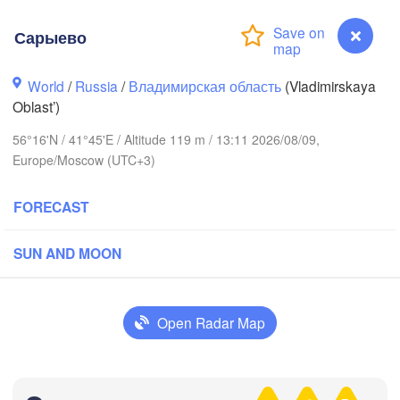
Сарыево
World
/
Russia
/
Владимирская область
(Vladimirskaya
Oblast’)
56°16'N / 41°45'E / Altitude 119 m / 13:11 2026/08/09,
Вологда

Череповец

Europe/Moscow (UTC+3)
(Vologda)
(Cherepovets)
FORECAST
SUN AND MOON
Ярославль

(Yaroslavl)
Open Radar Map
Нижний Новгород

Владимир

Ч
(Nizhny Novgorod)
Сарыево
(Vladimir)
(C