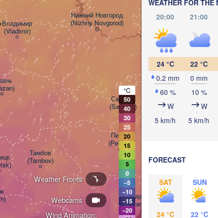
WEATHER FOR THE 
Нижний Новгород

20:00
21:00
(Nizhny Novgorod)
о
Владимир

Чебоксары

(Vladimir)
(Cheboksary)
Казань
(Kaza
24 °C
22 °C
0.2 mm
0 mm
ань

azan)
°C
60 %
10 %
Ульяновск

Саранск

50
(Ul'yanovsk)
W
W
(Saransk)
40
30
5 km/h
5 km/h
25
Пенза

20
(Penza)
15
Тамбов

10
цк

FORECAST
(Tambov)
5
etsk)
0
Weather Fronts
Балаково

SAT
SUN
−5
(Balakovo)


−10
Саратов

h)
Webcams
−15
(Saratov)
−20
24 °C
22 °C
Wind Animation: