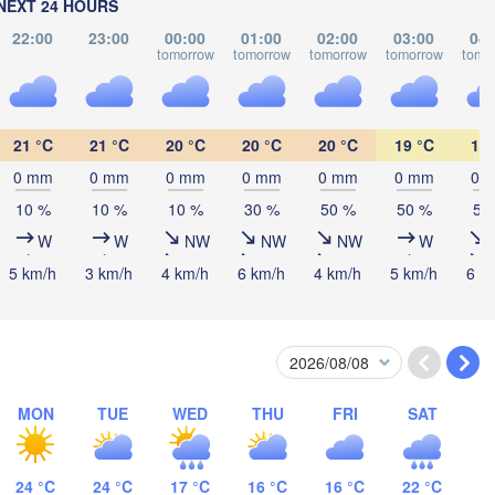
(Izhevsk)
NEXT 24 HOURS
22:00
23:00
00:00
01:00
02:00
03:00
04:
tomorrow
tomorrow
tomorrow
tomorrow
tomo
Нефтекамск

(Neftekamsk)


Набережные Челны

n)
(Naberezhnye Chelny)
З
21 °C
21 °C
20 °C
20 °C
20 °C
19 °C
19 
(
Уфа

0 mm
0 mm
0 mm
0 mm
0 mm
0 mm
0 
(Ufa)
10 %
10 %
10 %
30 %
50 %
50 %
50
W
W
NW
NW
NW
W
Стерлитамак

5 km/h
3 km/h
4 km/h
6 km/h
4 km/h
5 km/h
6 k
(Sterlitamak)
Магнитого
(Magnitog
Самара

(Samara)
MON
TUE
WED
THU
FRI
SAT
Оренбург

(Orenburg)
Орск

Орал

24 °C
24 °C
17 °C
16 °C
16 °C
22 °C
(Orsk)
(Oral)