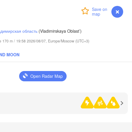
Сыктывкар

(Syktyvkar)
Login
Premium
myVentusky
Forecast
димирская область
(Vladimirskaya Oblast’)
ude 170 m / 19:58 2026/08/07, Europe/Moscow (UTC+3)
AND MOON
Березники

(Berezniki)
Open Radar Map
иров

Kirov)
Пермь

Ни
(Perm)
(
Ижевск
