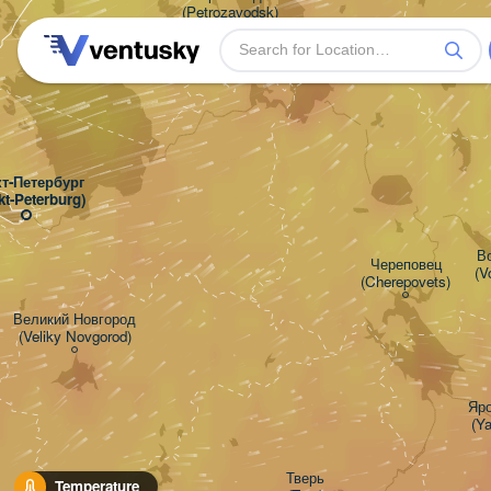
(Petrozavodsk)
т-Петербург

kt-Peterburg)
Во
Череповец

(V
(Cherepovets)
Великий Новгород

(Veliky Novgorod)
Яро
(Ya
Тверь

Temperature