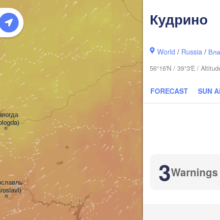
Кудрино
World
/
Russia
/
Вла
56°16'N / 39°3'E / Altit
FORECAST
SUN 
логда

ologda)
К
(
3
Warnings
славль

roslavl)