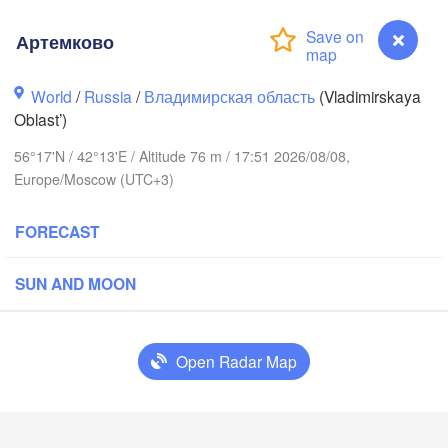
Артемково
World
/
Russia
/
Владимирская область
(Vladimirskaya
Oblast’)
56°17'N / 42°13'E / Altitude 76 m / 17:51 2026/08/08,
Вологда

ереповец

Europe/Moscow (UTC+3)
(Vologda)
herepovets)
FORECAST
SUN AND MOON
Ярославль

(Yaroslavl)
Open Radar Map
Нижний Новгород

Владимир

Чебо
(Nizhny Novgorod)
Артемково
(Vladimir)
(Cheb