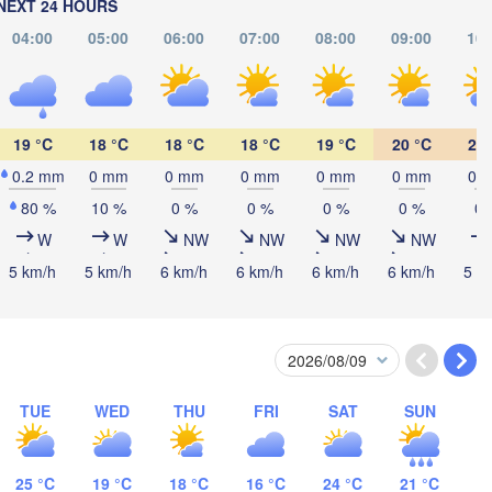
NEXT 24 HOURS
(Izhevsk)
04:00
05:00
06:00
07:00
08:00
09:00
10:
Нефтекамск

(Neftekamsk)
Набережные Челны

(Naberezhnye Chelny)
Зла
19 °C
18 °C
18 °C
18 °C
19 °C
20 °C
22 
(Zl
0.2 mm
0 mm
0 mm
0 mm
0 mm
0 mm
0 
Уфа

(Ufa)
80 %
10 %
0 %
0 %
0 %
0 %
0 
W
W
NW
NW
NW
NW
Стерлитамак

5 km/h
5 km/h
6 km/h
6 km/h
6 km/h
6 km/h
5 k
(Sterlitamak)
Магнитогор
(Magnitogo
Самара

(Samara)
TUE
WED
THU
FRI
SAT
SUN
Оренбург

(Orenburg)
Орск

Орал

25 °C
19 °C
18 °C
16 °C
24 °C
21 °C
(Orsk)
(Oral)