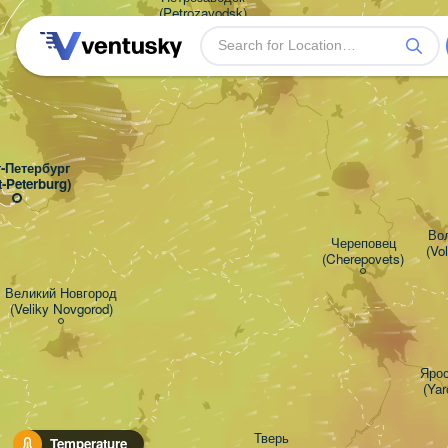
(Petrozavodsk)
-Петербург

t-Peterburg)
Вол
Череповец

(Vo
(Cherepovets)
Великий Новгород

(Veliky Novgorod)
Ярос
(Yar
Тверь

Temperature