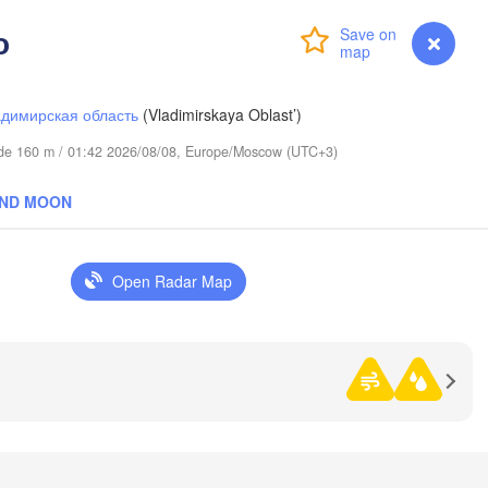
Сыктывкар

(Syktyvkar)
о
Login
Premium
myVentusky
Forecast
димирская область
(Vladimirskaya Oblast’)
itude 160 m / 01:42 2026/08/08, Europe/Moscow (UTC+3)
AND MOON
Березники

(Berezniki)
Open Radar Map
ов

rov)
Пермь

Ниж
(Perm)
(Ni
Ижевск
