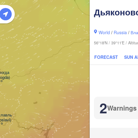
Дьяконов
World
/
Russia
/
Вла
56°18'N / 39°11'E / Alt
FORECAST
SUN 
огда

logda)
Кир
(Ki
2
Warnings
лавль

oslavl)