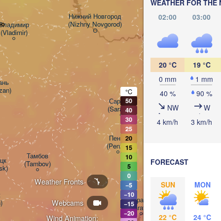
WEATHER FOR THE 
Нижний Новгород

02:00
03:00
во
(Nizhny Novgorod)
Владимир

Чебоксары

(Vladimir)
(Cheboksary)
Казань

(Kazan)
20 °C
19 °C
0 mm
1 mm
нь

zan)
°C
40 %
90 %
Ульяновск

Саранск

50
(Ul'yanovsk)
NW
W
(Saransk)
40
30
4 km/h
3 km/h
25
Пенза

20
(Penza)
15
Тамбов

10
к

FORECAST
(Tambov)
5
sk)
0
Weather Fronts
Балаково

SUN
MON
−5
(Balakovo)


−10
Саратов

Webcams
)
−15
(Saratov)
−20
22 °C
24 °C
Wind Animation: