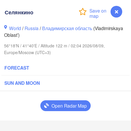
Селянкино
World
/
Russia
/
Владимирская область
(Vladimirskaya
Oblast’)
56°18'N / 41°40'E / Altitude 122 m / 02:04 2026/08/09,
Вологда

Череповец

Europe/Moscow (UTC+3)
(Vologda)
(Cherepovets)
FORECAST
SUN AND MOON
Ярославль

(Yaroslavl)
Open Radar Map
Нижний Новгород

Селянкино
Владимир

Ч
(Nizhny Novgorod)