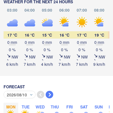
(Vladimir)
(C
WEATHER FOR THE NEXT 24 HOURS
Москва

(Moscow)
03:00
04:00
05:00
06:00
07:00
08:00
Рязань

(Ryazan)
Тула

Саранск

17 °C
16 °C
15 °C
16 °C
17 °C
19 °C
(Tula)
(Saransk)
0 mm
0 mm
0 mm
0 mm
0 mm
0 mm
Download App
0 %
0 %
0 %
0 %
0 %
0 %
Пенза

Temperature
NW
NW
NW
NW
NW
NW
(Penza)
Тамбов

6 km/h
7 km/h
4 km/h
7 km/h
7 km/h
9 km/h
9
Липецк

(Tambov)
(Lipetsk)
2 m above ground
Воронеж

We
Th
Fr
Sa
Su
Mo
Tu
Саратов
FORECAST
(Voronezh)
Старый Оскол

(Saratov
Aug 05
Aug 06
Aug 07
Aug 08
Aug 09
Aug 10
Aug 11
(Stary Oskol)
20
21
22
23
00
01
02
:00
:00
:00
:00
:00
:00
:00
MON
TUE
WED
THU
FRI
SAT
SUN
M
Камышин
