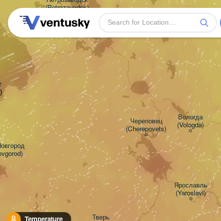
(Petrozavodsk)


)
Вологда

Череповец

(Vologda)
(Cherepovets)
овгород

ovgorod)
Ярославль

(Yaroslavl)
Тверь

Temperature