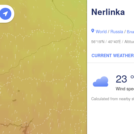
Сыктывк
(Syktyv
Nerlinka
World
/
Russia
/
Вла
56°19'N / 40°40'E / Alt
CURRENT WEATHER
23 
Киров

Wind sp
(Kirov)
Calculated from nearby s