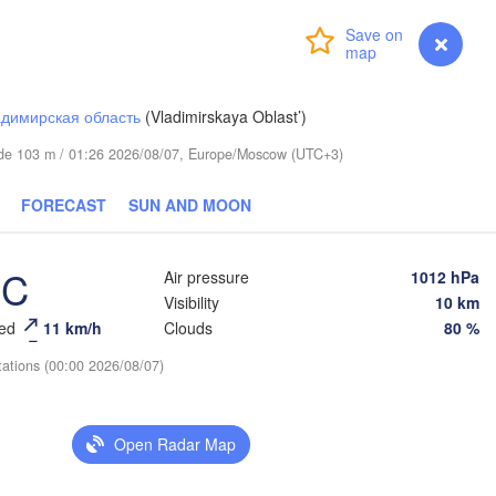
ар

kar)
Login
Premium
myVentusky
Forecast
димирская область
(Vladimirskaya Oblast’)
itude 103 m / 01:26 2026/08/07, Europe/Moscow (UTC+3)
FORECAST
SUN AND MOON
Березники

(Berezniki)
°C
Air pressure
1012 hPa
Visibility
10 km
eed
11 km/h
Clouds
80 %
tations (00:00 2026/08/07)
Пермь

Нижний Тагил

(Perm)
(Nizhny Tagil)
Open Radar Map
Ижевск

Екатеринб