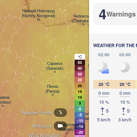
4
Нижний Новгород

Warnings
(Nizhny Novgorod)
Чебоксары

(Cheboksary)
Казань

(Kazan)
WEATHER FOR THE 
02:00
03:00
°C
Ульяновск

50
Саранск

(Ul'yanovsk)
(Saransk)
40
30
25
20 °C
20 °C
20
Пенза

Самара

(Penza)
(Samara)
15
0 mm
0 mm
мбов

10
10 %
10 %
ambov)
5
0
S
S
Weather Fronts
Балаково

−5
(Balakovo)
5 km/h
3 km/h
−10
Саратов

Webcams
−15
(Saratov)
−20
Wind Animation: