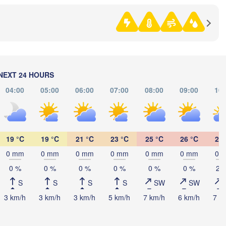
(Izhevsk)
(Yekaterin
Нефтекамск

(Neftekamsk)
Набережные Челны

(Naberezhnye Chelny)
Златоуст

Ч
(Zlatoust)
(Ch
NEXT 24 HOURS
Уфа

04:00
05:00
06:00
07:00
08:00
09:00
10:
H
(Ufa)
Стерлитамак

(Sterlitamak)
Магнитогорск

19 °C
19 °C
21 °C
23 °C
25 °C
26 °C
27 
(Magnitogorsk)
0 mm
0 mm
0 mm
0 mm
0 mm
0 mm
0 
0 %
0 %
0 %
0 %
0 %
0 %
20
S
S
S
S
SW
SW
Оренбург

3 km/h
3 km/h
3 km/h
5 km/h
7 km/h
6 km/h
7 k
(Orenburg)
Орск

Орал

(Orsk)
(Oral)