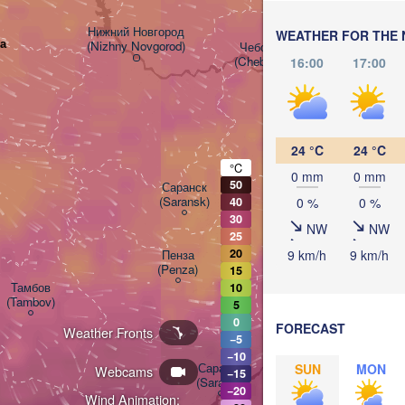
Нижний Новгород

WEATHER FOR THE 
а
(Nizhny Novgorod)
Чебоксары

(Cheboksary)
16:00
17:00
Казань

(Kazan)
24 °C
24 °C
°C
0 mm
0 mm
Ульяновск

50
Саранск

(Ul'yanovsk)
(Saransk)
0 %
0 %
40
30
NW
NW
25
20
9 km/h
9 km/h
Пенза

Самара
(Penza)
(Samar
15
Тамбов

10
(Tambov)
5
0
FORECAST
Weather Fronts
Балаково

−5
(Balakovo)
−10
Саратов

SUN
MON
Webcams
−15
(Saratov)
−20
Wind Animation: