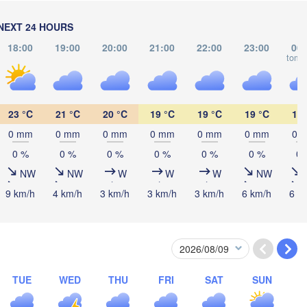
(Izhevsk)
(Yeka
NEXT 24 HOURS
Нефтекамск

18:00
19:00
20:00
21:00
22:00
23:00
00:
(Neftekamsk)
Набережные Челны

tomo
(Naberezhnye Chelny)
Златоуст

(Zlatoust)
Уфа

23 °C
21 °C
20 °C
19 °C
19 °C
19 °C
18 
(Ufa)
0 mm
0 mm
0 mm
0 mm
0 mm
0 mm
0 
0 %
0 %
0 %
0 %
0 %
0 %
0 
Стерлитамак

NW
NW
W
W
W
NW
(Sterlitamak)
Магнитогорск

(Magnitogorsk)
9 km/h
4 km/h
3 km/h
3 km/h
3 km/h
6 km/h
6 k


a)
Оренбург

(Orenburg)
TUE
WED
THU
FRI
SAT
SUN
Орск

Орал

(Orsk)
(Oral)