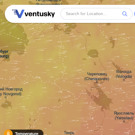
(Petrozavodsk)
ург

burg)
Вологда

Череповец

(Vologda)
(Cherepovets)
ий Новгород

ky Novgorod)
Ярославль

(Yaroslavl)
Тверь

Temperature