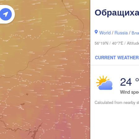
Сык
(Sy
Обращих
World
/
Russia
/
Вла
56°19'N / 40°7'E / Altit
CURRENT WEATHER
24 
Киров

Wind sp
(Kirov)
Calculated from nearby s