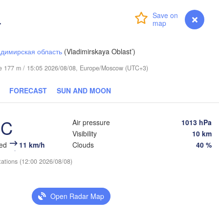
тывкар

ktyvkar)
а
Login
Premium
myVentusky
Forecast
димирская область
(Vladimirskaya Oblast’)
ude 177 m / 15:05 2026/08/08, Europe/Moscow (UTC+3)
FORECAST
SUN AND MOON
Березники

(Berezniki)
°C
Air pressure
1013 hPa
Visibility
10 km
eed
11 km/h
Clouds
40 %
tations (12:00 2026/08/08)
Пермь

Нижний Таг
(Perm)
(Nizhny Ta
Open Radar Map
Ижевск

Екате