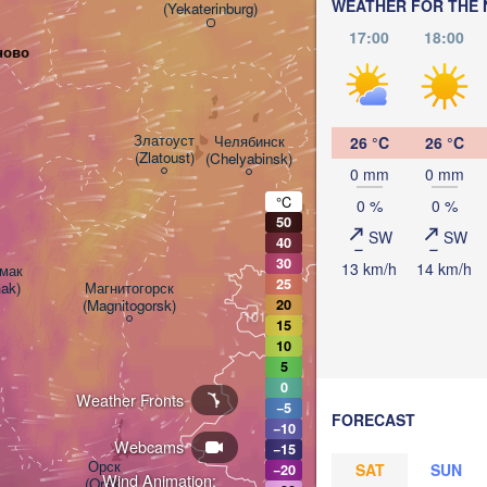
WEATHER FOR THE 
(Yekaterinburg)
17:00
18:00
ново
Курган

(Kurgan)
Златоуст

Челябинск

26 °C
26 °C
(Zlatoust)
(Chelyabinsk)
0 mm
0 mm
°C
0 %
0 %
50
SW
SW
40
30
13 km/h
14 km/h
ак

25
mak)
Магнитогорск

H
(Magnitogorsk)
20
Қостанай

(Kostanay)
15
10
5
0
Weather Fronts
−5
FORECAST
−10
Webcams
−15
Орск

SAT
SUN
−20
Wind Animation:
(Orsk)