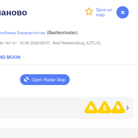
паново
Login
Premium
myVentusky
Forecast
Сургут

(Surgut)
Ханты-Мансийск

Ниж
(Khanty-Mansiysk)
(Niz
публика Башкортостан
(Bashkortostan)
tude 161 m / 16:08 2026/08/07, Asia/Yekaterinburg (UTC+5)
AND MOON
Open Radar Map