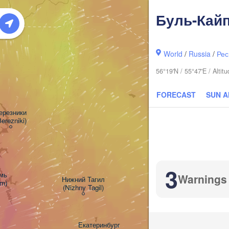
Буль-Кай
World
/
Russia
/
Рес
56°19'N / 55°47'E / Alti
FORECAST
SUN 
ерезники

Berezniki)
3
ь

Warnings
Нижний Тагил

rm)
(Nizhny Tagil)
Тюмень

(Tyumen)
Екатеринбург
