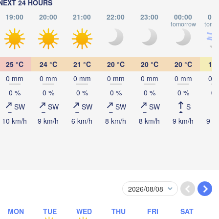
NEXT 24 HOURS
19:00
20:00
21:00
22:00
23:00
00:00
01:
tomorrow
tomo
25 °C
24 °C
21 °C
20 °C
20 °C
20 °C
19 
Омск

Петропавл

(Omsk)
0 mm
0 mm
0 mm
0 mm
0 mm
0 mm
0 
(Petropavl)
0 %
0 %
0 %
0 %
0 %
0 %
0 
SW
SW
SW
SW
SW
S
10 km/h
9 km/h
6 km/h
8 km/h
8 km/h
9 km/h
9 k
Көкшетау

(Kökşetaw)
Екібастұз

(Ekibastuz)
MON
TUE
WED
THU
FRI
SAT
Астана
