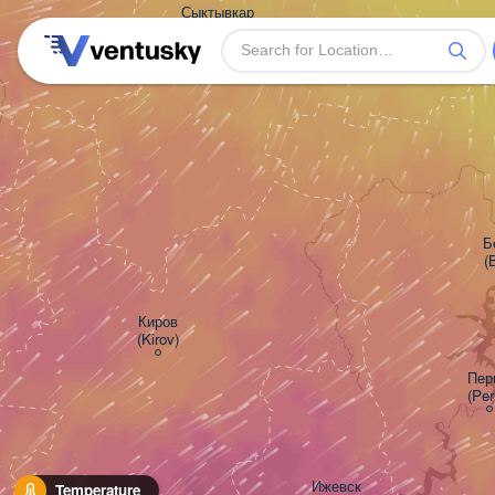
Сыктывкар

(Syktyvkar)
Б
(
Киров

(Kirov)
Перм
(Pe
Ижевск

Temperature