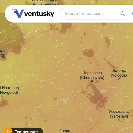
(Petrozavodsk)
г

rg)
Вологда

Череповец

(Vologda)
(Cherepovets)
 Новгород

 Novgorod)
Ярославль

(Yaroslavl)
Тверь

Temperature