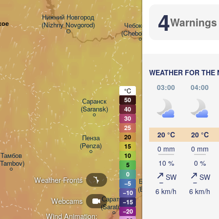
4
Нижний Новгород

Warnings
кое
(Nizhny Novgorod)
Чебоксары

(Cheboksary)
Казань

(Kazan)
WEATHER FOR THE 
03:00
04:00
°C
Ульяновск

50
Саранск

(Ul'yanovsk)
(Saransk)
40
30
25
20 °C
20 °C
20
Пенза

Самара

(Penza)
(Samara)
15
0 mm
0 mm
Тамбов

10
10 %
0 %
(Tambov)
5
0
SW
SW
Weather Fronts
Балаково

−5
(Balakovo)
6 km/h
6 km/h
−10
Саратов

Webcams
−15
(Saratov)
−20
Wind Animation: