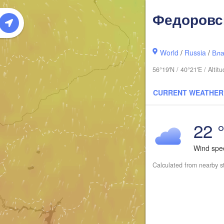
Сыкты
(Sykt
Федоровс
World
/
Russia
/
Вла
56°19'N / 40°21'E / Alt
CURRENT WEATHER
22 
Киров

Wind sp
(Kirov)
Calculated from nearby s