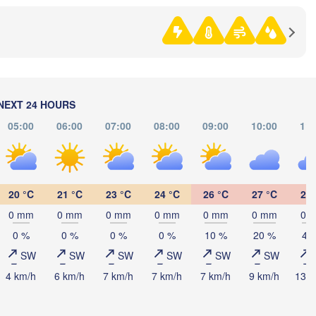
(Izhevsk)
(Yekate
Нефтекамск

(Neftekamsk)
Набережные Челны

(Naberezhnye Chelny)
Златоуст

(Zlatoust)
NEXT 24 HOURS
Уфа

05:00
06:00
07:00
08:00
09:00
10:00
11:
H
(Ufa)
Стерлитамак

(Sterlitamak)
Магнитогорск

20 °C
21 °C
23 °C
24 °C
26 °C
27 °C
28 
(Magnitogorsk)
0 mm
0 mm
0 mm
0 mm
0 mm
0 mm
0 
0 %
0 %
0 %
0 %
10 %
20 %
40
SW
SW
SW
SW
SW
SW
Оренбург

4 km/h
6 km/h
7 km/h
7 km/h
7 km/h
9 km/h
13 k
(Orenburg)
Орск

Орал

(Orsk)
(Oral)