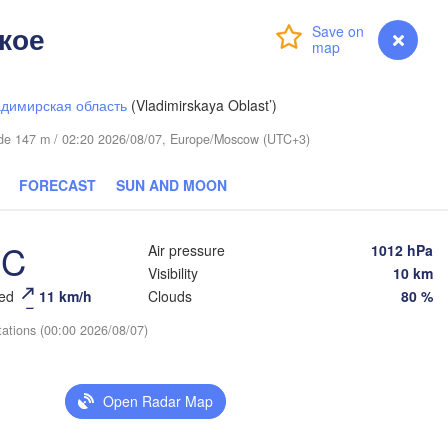
вкар

yvkar)
кое
Login
Premium
myVentusky
Forecast
димирская область
(Vladimirskaya Oblast’)
itude 147 m / 02:20 2026/08/07, Europe/Moscow (UTC+3)
FORECAST
SUN AND MOON
Березники

(Berezniki)
°C
Air pressure
1012 hPa
Visibility
10 km
eed
11 km/h
Clouds
80 %
tations (00:00 2026/08/07)
Пермь

Нижний Тагил
(Perm)
(Nizhny Tagi
Open Radar Map
Ижевск

Екатери