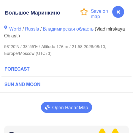
Большое Маринкино
World
/
Russia
/
Владимирская область
(Vladimirskaya
Oblast’)
56°20'N / 38°55'E / Altitude 176 m / 21:58 2026/08/10,
Вологда

Череповец

Europe/Moscow (UTC+3)
(Vologda)
(Cherepovets)
FORECAST
SUN AND MOON
Ярославль

(Yaroslavl)
Open Radar Map
Тверь

(Tver)
Нижний 
Большое Маринкино
Владимир

(Nizhny