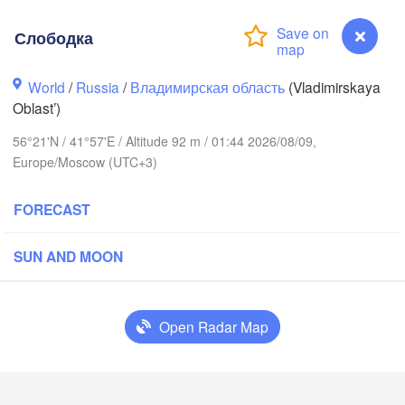
Слободка
World
/
Russia
/
Владимирская область
(Vladimirskaya
Oblast’)
56°21'N / 41°57'E / Altitude 92 m / 01:44 2026/08/09,
Вологда

Череповец

Europe/Moscow (UTC+3)
(Vologda)
(Cherepovets)
FORECAST
SUN AND MOON
Ярославль

(Yaroslavl)
Open Radar Map
Нижний Новгород

Слободка
Владимир

Чеб
(Nizhny Novgorod)