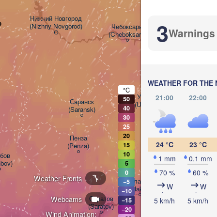
Нижний Новгород

3
o
(Nizhny Novgorod)
Чебоксары

Warnings
(Cheboksary)
Казань

Н
(Kazan)
(N
WEATHER FOR THE 
°C
Ульяновск

21:00
22:00
50
Саранск

(Ul'yanovsk)
40
(Saransk)
30
25
20
Пенза

Самара

24 °C
23 °C
15
(Penza)
(Samara)
10
ов

1 mm
0.1 mm
bov)
5
70 %
60 %
0
Weather Fronts
Балаково

−5
W
W
(Balakovo)
−10
Webcams
Саратов

5 km/h
5 km/h
−15
(Saratov)
−20
Ор
Wind Animation: