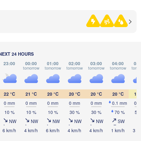
(Izhevsk)
(Yekaterinb
Нефтекамск

(Neftekamsk)
абережные Челны

aberezhnye Chelny)
Златоуст

Чел
(Zlatoust)
(Che
Уфа

NEXT 24 HOURS
(Ufa)
23:00
00:00
01:00
02:00
03:00
04:00
05:
tomorrow
tomorrow
tomorrow
tomorrow
tomorrow
tomo
Стерлитамак

(Sterlitamak)
Магнитогорск

(Magnitogorsk)
22 °C
21 °C
20 °C
20 °C
20 °C
20 °C
19 
0 mm
0 mm
0 mm
0 mm
0 mm
0.1 mm
0 
10 %
10 %
10 %
30 %
30 %
70 %
50
NW
NW
NW
NW
NW
SW
Оренбург

(Orenburg)
6 km/h
4 km/h
6 km/h
4 km/h
4 km/h
1 km/h
3 k
Орск

ал

(Orsk)