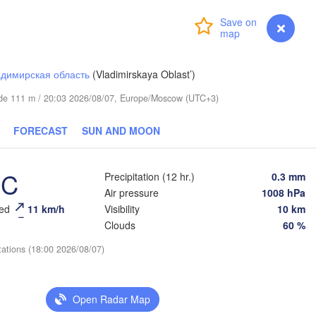


r)
Login
Premium
myVentusky
Forecast
димирская область
(Vladimirskaya Oblast’)
itude 111 m / 20:03 2026/08/07, Europe/Moscow (UTC+3)
FORECAST
SUN AND MOON
Березники

(Berezniki)
°C
Precipitation (12 hr.)
0.3 mm
Air pressure
1008 hPa
eed
11 km/h
Visibility
10 km
Clouds
60 %
Пермь

Нижний Тагил

tations (18:00 2026/08/07)
(Perm)
(Nizhny Tagil)
Open Radar Map
Ижевск

Екатеринбур