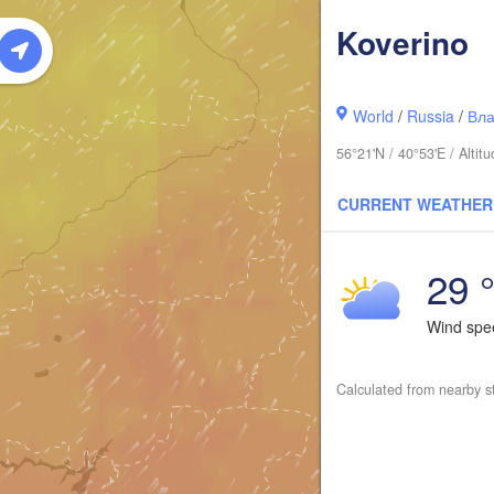
Сыктывкар
Koverino
(Syktyvka
World
/
Russia
/
Вла
56°21'N / 40°53'E / Alt
CURRENT WEATHER
29 
Киров

Wind sp
(Kirov)
Calculated from nearby s