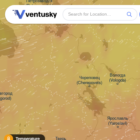
Петрозаводск

(Petrozavodsk)
Вологда

Череповец

(Vologda)
(Cherepovets)
город

gorod)
Ярославль

(Yaroslavl)
Тверь

Temperature